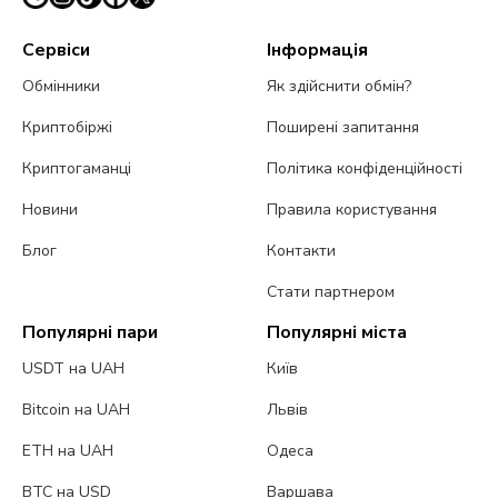
Сервіси
Інформація
Обмінники
Як здійснити обмін?
Криптобіржі
Поширені запитання
Криптогаманці
Політика конфіденційності
Новини
Правила користування
Блог
Контакти
Стати партнером
Популярні пари
Популярні міста
USDT на UAH
Київ
Bitcoin на UAH
Львів
ETH на UAH
Одеса
BTC на USD
Варшава