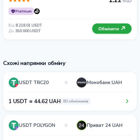
1.22
SGD
Platinum
Від
8 218.01 USDT
Обміняти
До
350 000 USDT
Схожі напрямки обміну
USDT TRC20
Монобанк UAH
1 USDT ≈ 44.62 UAH
80 обмінників
USDT POLYGON
Приват 24 UAH