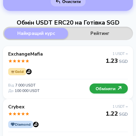
Очистити
Обмін USDT ERC20 на Готівка SGD
Найкращий курс
Рейтинг
ExchangeMafia
1 USDT =
1.23
SGD
Gold
Від
7 000 USDT
Обміняти
До
100 000 USDT
Crybex
1 USDT =
1.22
SGD
Diamond