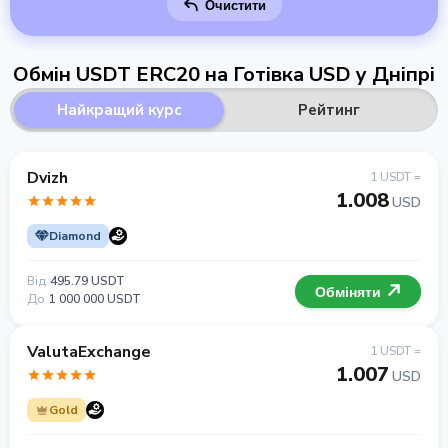
Очистити
Обмін USDT ERC20 на Готівка USD у Дніпрі
Найкращий курс
Рейтинг
Dvizh
1 USDT =
1.008
USD
Diamond
Від
495.79 USDT
Обміняти
До
1 000 000 USDT
ValutaExchange
1 USDT =
1.007
USD
Gold