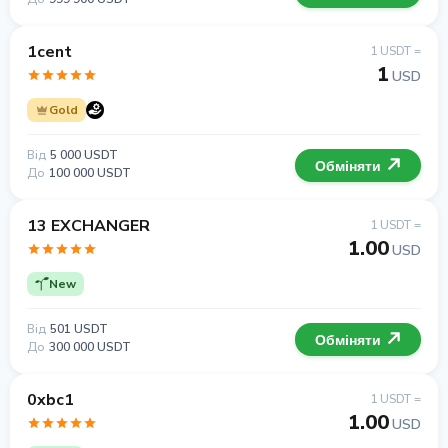
1cent
1 USDT =
1
USD
Gold
Від
5 000 USDT
Обміняти
До
100 000 USDT
13 EXCHANGER
1 USDT =
1.00
USD
New
Від
501 USDT
Обміняти
До
300 000 USDT
0xbc1
1 USDT =
1.00
USD