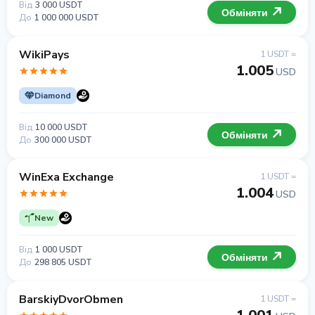
Від
3 000 USDT
Обміняти
До
1 000 000 USDT
WikiPays
1 USDT =
1.005
USD
Diamond
Від
10 000 USDT
Обміняти
До
300 000 USDT
WinExa Exchange
1 USDT =
1.004
USD
New
Від
1 000 USDT
Обміняти
До
298 805 USDT
BarskiyDvorObmen
1 USDT =