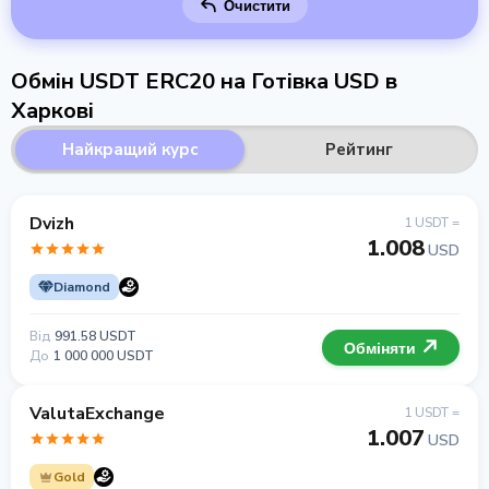
Очистити
Обмін USDT ERC20 на Готівка USD в
Харкові
Найкращий курс
Рейтинг
Dvizh
1 USDT =
1.008
USD
Diamond
Від
991.58 USDT
Обміняти
До
1 000 000 USDT
ValutaExchange
1 USDT =
1.007
USD
Gold