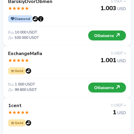
BarskiyDvorObmen
1 USDT =
1.003
USD
Diamond
Від
10 000 USDT
Обміняти
До
500 000 USDT
ExchangeMafia
1 USDT =
1.001
USD
Gold
Від
1 000 USDT
Обміняти
До
99 800 USDT
1cent
1 USDT =
1
USD
Gold