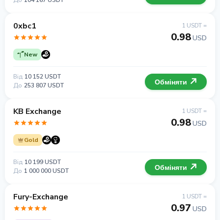
До
104 167 USDT
0xbc1
1 USDT =
0.98
USD
New
Від
10 152 USDT
Обміняти
До
253 807 USDT
KB Exchange
1 USDT =
0.98
USD
Gold
Від
10 199 USDT
Обміняти
До
1 000 000 USDT
Fury-Exchange
1 USDT =
0.97
USD