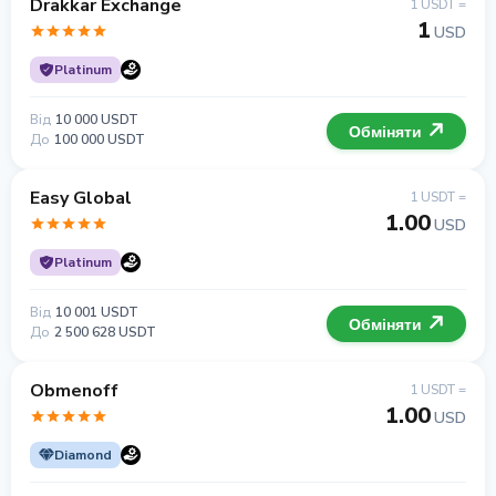
Drakkar Exchange
1 USDT =
1
USD
Platinum
Від
10 000 USDT
Обміняти
До
100 000 USDT
Easy Global
1 USDT =
1.00
USD
Platinum
Від
10 001 USDT
Обміняти
До
2 500 628 USDT
Obmenoff
1 USDT =
1.00
USD
Diamond