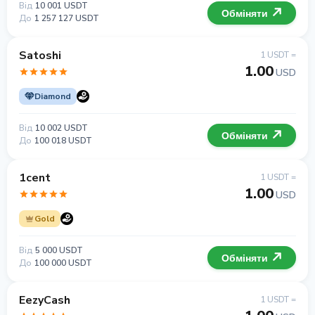
Від
10 001 USDT
Обміняти
До
1 257 127 USDT
Satoshi
1 USDT =
1.00
USD
Diamond
Від
10 002 USDT
Обміняти
До
100 018 USDT
1cent
1 USDT =
1.00
USD
Gold
Від
5 000 USDT
Обміняти
До
100 000 USDT
EezyCash
1 USDT =