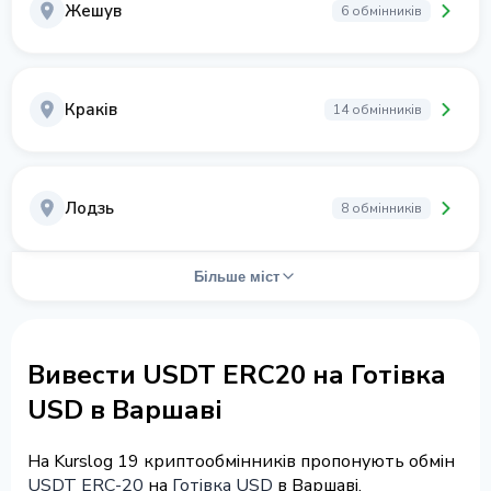
Жешув
6 обмінників
Краків
14 обмінників
Лодзь
8 обмінників
Більше міст
Вивести USDT ERC20 на Готівка
USD в Варшаві
На Kurslog 19 криптообмінників пропонують обмін
USDT ERC-20
на
Готівка USD
в Варшаві.