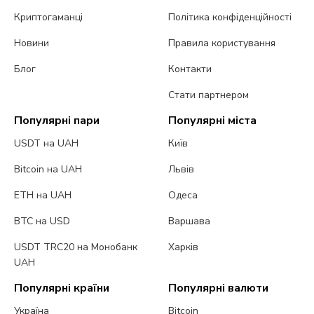
Криптогаманці
Політика конфіденційності
Новини
Правила користування
Блог
Контакти
Стати партнером
Популярні пари
Популярні міста
USDT на UAH
Київ
Bitcoin на UAH
Львів
ETH на UAH
Одеса
BTC на USD
Варшава
USDT TRC20 на Монобанк
Харків
UAH
Популярні країни
Популярні валюти
Україна
Bitcoin