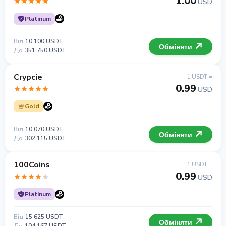
1.00
USD
Platinum
Від
10 100 USDT
Обміняти
До
351 750 USDT
Crypcie
1 USDT =
0.99
USD
Gold
Від
10 070 USDT
Обміняти
До
302 115 USDT
100Coins
1 USDT =
0.99
USD
Platinum
Від
15 625 USDT
Обміняти