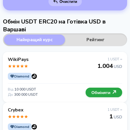
Очистити
Обмін USDT ERC20 на Готівка USD в
Варшаві
Найкращий курс
Рейтинг
WikiPays
1 USDT =
1.004
USD
Diamond
Від
10 000 USDT
Обміняти
До
300 000 USDT
Crybex
1 USDT =
1
USD
Diamond