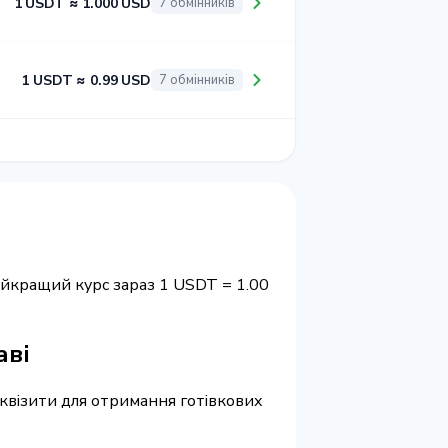
1 USDT ≈ 1.000 USD
7 обмінників
1 USDT ≈ 0.99 USD
7 обмінників
айкращий курс зараз 1 USDT = 1.00
аві
реквізити для отримання готівкових