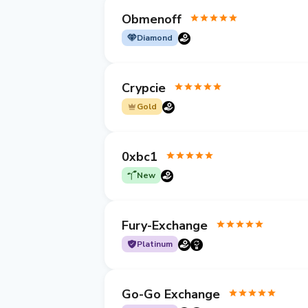
Obmenoff
Diamond
Crypcie
Gold
0xbc1
New
Fury-Exchange
Platinum
Go-Go Exchange