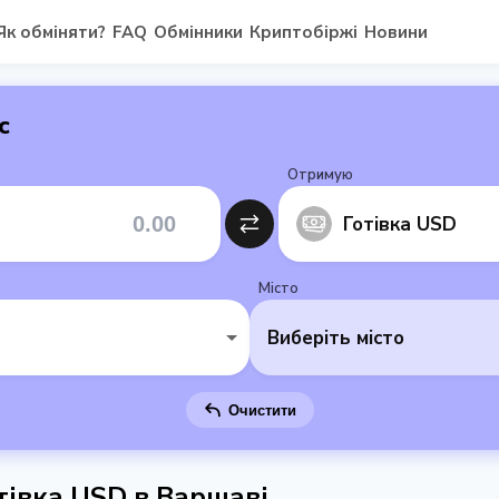
Як обміняти?
FAQ
Обмінники
Криптобіржі
Новини
с
Отримую
Готівка USD
Місто
Виберіть місто
Очистити
тівка USD в Варшаві