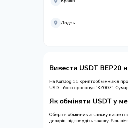
Краків
Лодзь
Вивести USDT BEP20 на
На Kurslog 11 криптообмінників п
USD - його пропонує "KZ007". Сум
Як обміняти USDT у ме
Оберіть обмінник зі списку вище і 
доларів, підтвердіть заявку. Більші