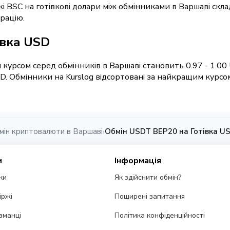
і BSC на готівкові долари між обмінниками в Варшаві скл
рацію.
івка USD
 курсом серед обмінників в Варшаві становить 0.97 - 1.00
D. Обмінники на Kurslog відсортовані за найкращим курсо
мін криптовалюти в Варшаві
Обмін USDT BEP20 на Готівка US
›
и
Інформація
ки
Як здійснити обмін?
іржі
Поширені запитання
аманці
Політика конфіденційності