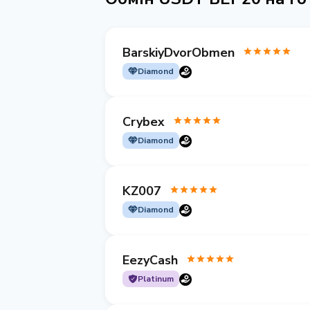
BarskiyDvorObmen
Diamond
Crybex
Diamond
KZ007
Diamond
EezyCash
Platinum