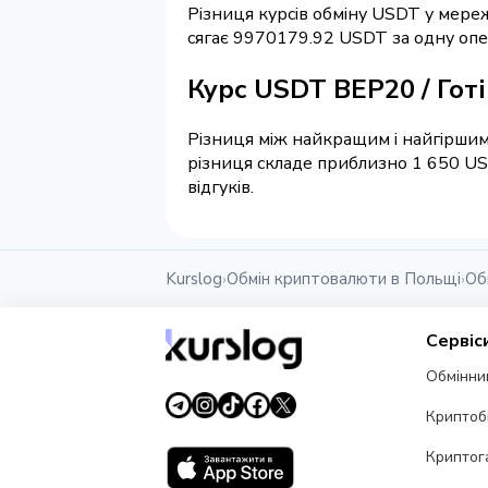
Різниця курсів обміну USDT у мереж
сягає 9970179.92 USDT за одну опе
Курс USDT BEP20 / Гот
Різниця між найкращим і найгіршим
різниця складе приблизно 1 650 US
відгуків.
Kurslog
Обмін криптовалюти в Польщі
Об
›
›
Сервіс
Обмінни
Криптоб
Криптог