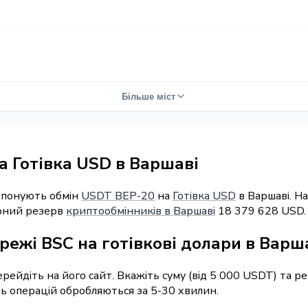
Більше міст
 Готівка USD в Варшаві
ропонують обмін
USDT BEP-20
на
Готівка USD
в Варшаві. Н
арний резерв
криптообмінників в Варшаві
18 379 628 USD.
режі BSC на готівкові долари в Варш
перейдіть на його сайт. Вкажіть суму (від 5 000 USDT) та 
сть операцій обробляються за 5-30 хвилин.