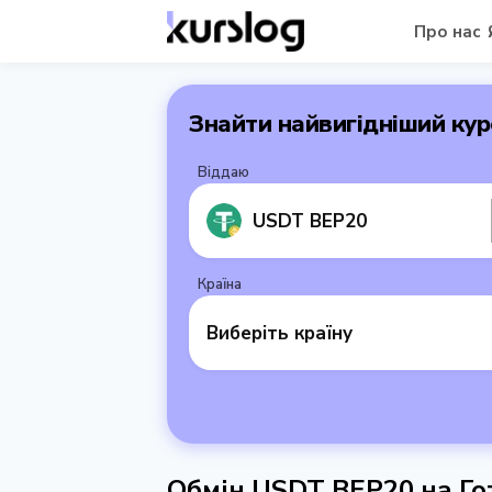
Про нас
Знайти найвигідніший кур
Віддаю
USDT BEP20
Країна
Виберіть країну
Обмін USDT BEP20 на Го