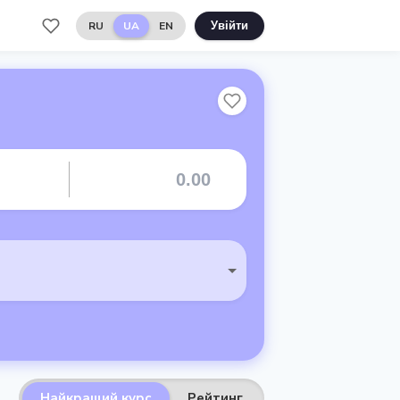
RU
UA
EN
Увійти
Найкращий курс
Рейтинг