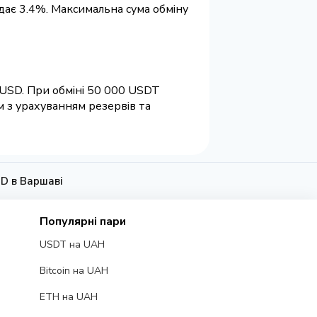
адає 3.4%. Максимальна сума обміну
 USD. При обміні 50 000 USDT
м з урахуванням резервів та
D в Варшаві
Популярні пари
USDT на UAH
Bitcoin на UAH
ETH на UAH