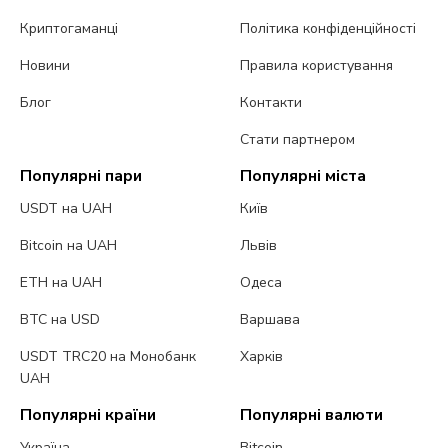
Криптогаманці
Політика конфіденційності
Новини
Правила користування
Блог
Контакти
Стати партнером
Популярні пари
Популярні міста
USDT на UAH
Київ
Bitcoin на UAH
Львів
ETH на UAH
Одеса
BTC на USD
Варшава
USDT TRC20 на Монобанк
Харків
UAH
Популярні країни
Популярні валюти
Україна
Bitcoin