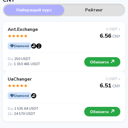
Найкращий курс
Рейтинг
Ant.Exchange
1 USDT =
6.56
CNY
Diamond
Від
250 USDT
Обміняти
До
1 010 465 USDT
UaChanger
1 USDT =
6.51
CNY
Diamond
Від
1 535.64 USDT
Обміняти
До
24 570 USDT