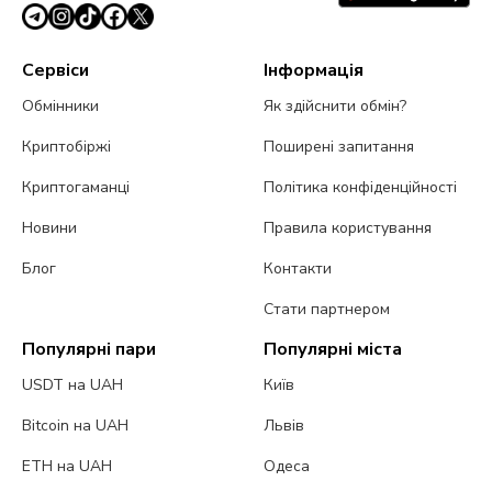
Сервіси
Інформація
Обмінники
Як здійснити обмін?
Криптобіржі
Поширені запитання
Криптогаманці
Політика конфіденційності
Новини
Правила користування
Блог
Контакти
Стати партнером
Популярні пари
Популярні міста
USDT на UAH
Київ
Bitcoin на UAH
Львів
ETH на UAH
Одеса