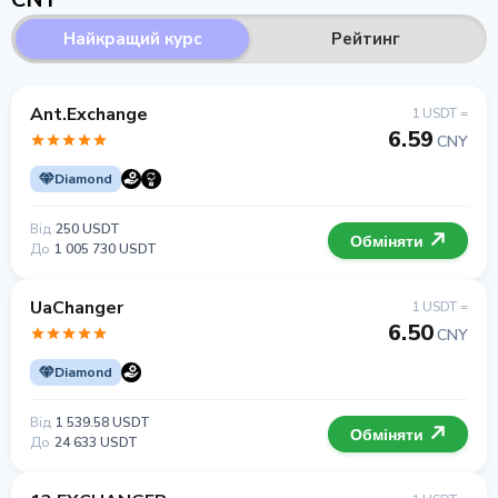
Найкращий курс
Рейтинг
Ant.Exchange
1 USDT =
6.59
CNY
Diamond
Від
250 USDT
Обміняти
До
1 005 730 USDT
UaChanger
1 USDT =
6.50
CNY
Diamond
Від
1 539.58 USDT
Обміняти
До
24 633 USDT