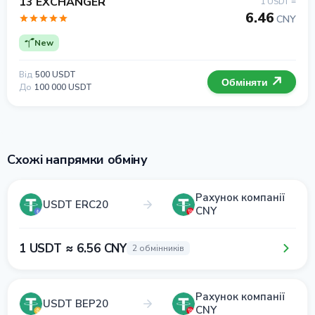
13 EXCHANGER
1 USDT =
6.46
CNY
New
Від
500 USDT
Обміняти
До
100 000 USDT
Схожі напрямки обміну
Рахунок компанії
USDT ERC20
CNY
1 USDT ≈ 6.56 CNY
2 обмінників
Рахунок компанії
USDT BEP20
CNY