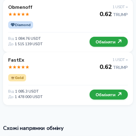
Obmenoff
1 USDT =
0.62
TRUMP
Diamond
Від
1 084.76 USDT
Обміняти
До
1 515 139 USDT
FastEx
1 USDT =
0.62
TRUMP
Gold
Від
1 085.3 USDT
Обміняти
До
1 478 000 USDT
Схожі напрямки обміну