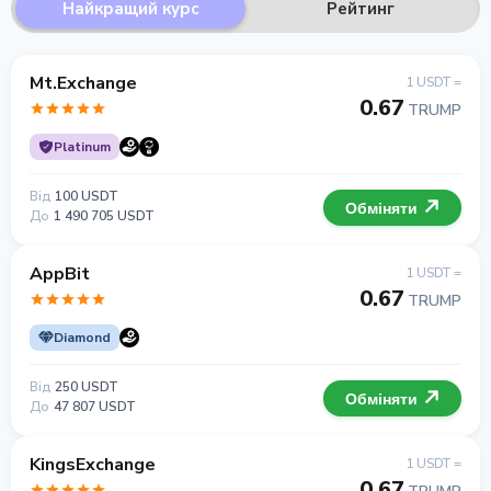
Найкращий курс
Рейтинг
Mt.Exchange
1 USDT =
0.67
TRUMP
Platinum
Від
100 USDT
Обміняти
До
1 490 705 USDT
AppBit
1 USDT =
0.67
TRUMP
Diamond
Від
250 USDT
Обміняти
До
47 807 USDT
KingsExchange
1 USDT =
0.67