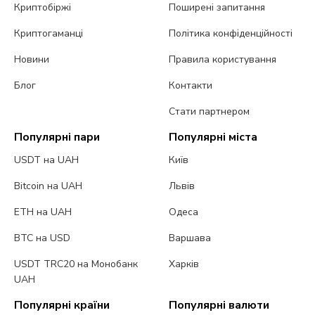
Криптобіржі
Поширені запитання
Криптогаманці
Політика конфіденційності
Новини
Правила користування
Блог
Контакти
Стати партнером
Популярні пари
Популярні міста
USDT на UAH
Київ
Bitcoin на UAH
Львів
ETH на UAH
Одеса
BTC на USD
Варшава
USDT TRC20 на Монобанк
Харків
UAH
Популярні країни
Популярні валюти