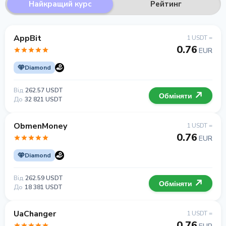
Найкращий курс
Рейтинг
AppBit
1 USDT =
0.76
EUR
Diamond
Від
262.57 USDT
Обміняти
До
32 821 USDT
ObmenMoney
1 USDT =
0.76
EUR
Diamond
Від
262.59 USDT
Обміняти
До
18 381 USDT
UaChanger
1 USDT =
0.76