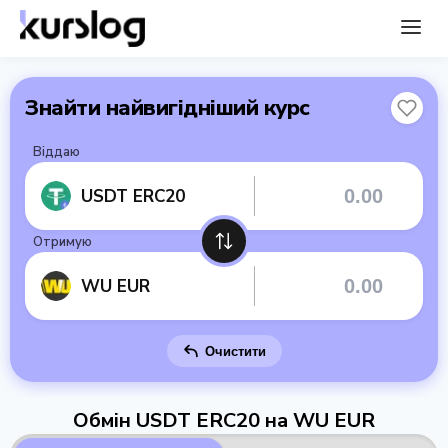
Знайти найвигідніший курс
Віддаю
USDT ERC20
Отримую
WU EUR
Очистити
Обмін USDT ERC20 на WU EUR