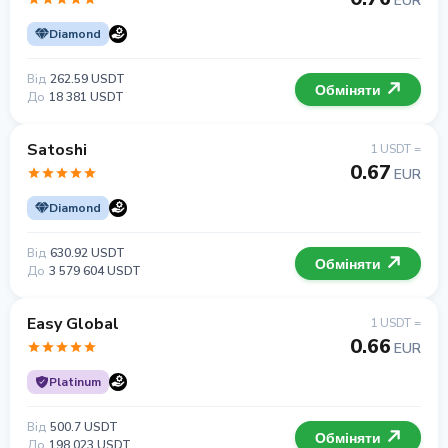
EUR
Diamond
Від
262.59 USDT
Обміняти
До
18 381 USDT
Satoshi
1 USDT =
0.67
EUR
Diamond
Від
630.92 USDT
Обміняти
До
3 579 604 USDT
Easy Global
1 USDT =
0.66
EUR
Platinum
Від
500.7 USDT
Обміняти
До
198 023 USDT