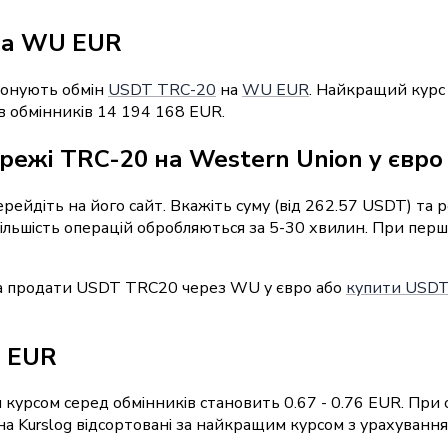
на WU EUR
понують обмін
USDT TRC-20
на
WU EUR
. Найкращий курс 
в обмінників 14 194 168 EUR.
режі TRC-20 на Western Union у євро
перейдіть на його сайт. Вкажіть суму (від 262.57 USDT) та
 Більшість операцій обробляються за 5-30 хвилин. При пер
на продати USDT TRC20 через WU у євро або
купити USDT 
U EUR
курсом серед обмінників становить 0.67 - 0.76 EUR. При 
 Kurslog відсортовані за найкращим курсом з урахуванням 