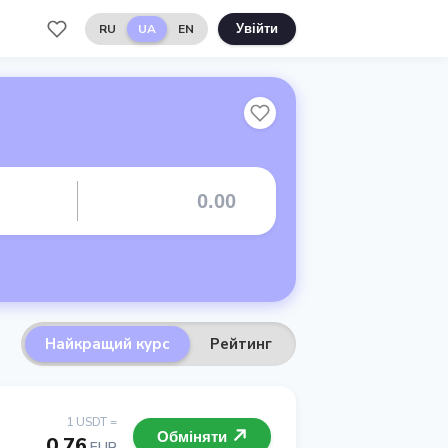
RU
UA
EN
Увійти
Найкращий курс
Рейтинг
1 USDT =
Обміняти
0.76
EUR