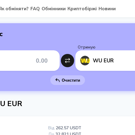
Як обміняти?
FAQ
Обмінники
Криптобіржі
Новини
с
Отримую
WU EUR
Очистити
WU EUR
Від
262.57 USDT
До
32 821 USDT