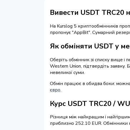
Вивести USDT TRC20 
На Kurslog 5 криптообмінників про
пропонує "AppBit". Сумарний резер
Як обміняти USDT у ме
Оберіть обмінник зі списку вище і 
Western Union, підтвердіть заявку.
невеликої суми.
Обмін працює в обидва боки: мож
євро
.
Курс USDT TRC20 / W
Різниця між найкращим і найгіршим 
приблизно 252.10 EUR. Обмінники на