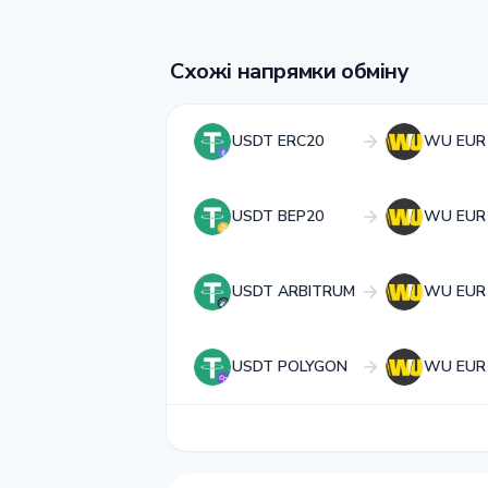
Схожі напрямки обміну
USDT ERC20
WU EUR
USDT BEP20
WU EUR
USDT ARBITRUM
WU EUR
USDT POLYGON
WU EUR