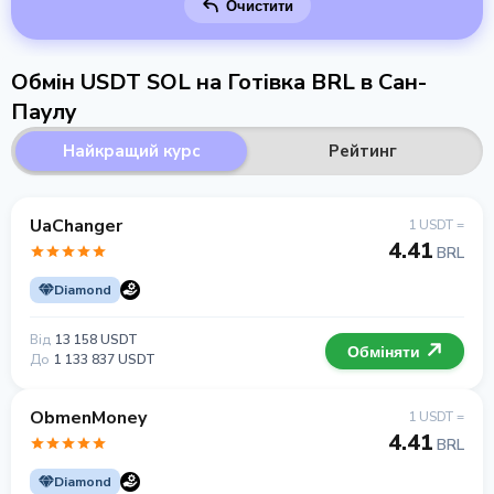
Очистити
Обмін USDT SOL на Готівка BRL в Сан-
Паулу
Найкращий курс
Рейтинг
UaChanger
1 USDT =
4.41
BRL
Diamond
Від
13 158 USDT
Обміняти
До
1 133 837 USDT
ObmenMoney
1 USDT =
4.41
BRL
Diamond