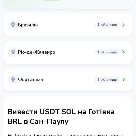
Бразиліа
1 обмінник
Ріо-де-Жанейро
1 обмінник
Форталеза
1 обмінник
Вивести USDT SOL на Готівка
BRL в Сан-Паулу
На Kurslog 2 криптообмінники пропонують обмін