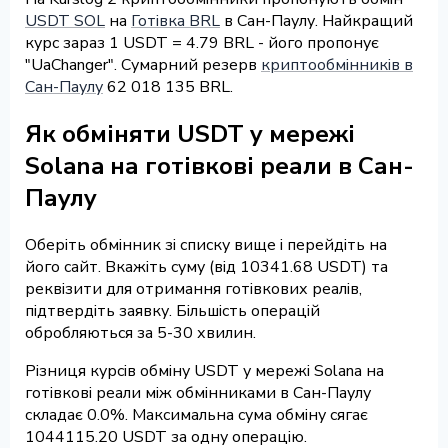
USDT SOL
на
Готівка BRL
в Сан-Паулу. Найкращий
курс зараз 1 USDT = 4.79 BRL - його пропонує
"UaChanger". Сумарний резерв
криптообмінників в
Сан-Паулу
62 018 135 BRL.
Як обміняти USDT у мережі
Solana на готівкові реали в Сан-
Паулу
Оберіть обмінник зі списку вище і перейдіть на
його сайт. Вкажіть суму (від 10341.68 USDT) та
реквізити для отримання готівкових реалів,
підтвердіть заявку. Більшість операцій
обробляються за 5-30 хвилин.
Різниця курсів обміну USDT у мережі Solana на
готівкові реали між обмінниками в Сан-Паулу
складає 0.0%. Максимальна сума обміну сягає
1044115.20 USDT за одну операцію.