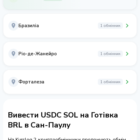
Бразиліа
1 обмінник
Ріо-де-Жанейро
1 обмінник
Форталеза
1 обмінник
Вивести USDC SOL на Готівка
BRL в Сан-Паулу
На Kurslog 2 криптообмінники пропонують обмін