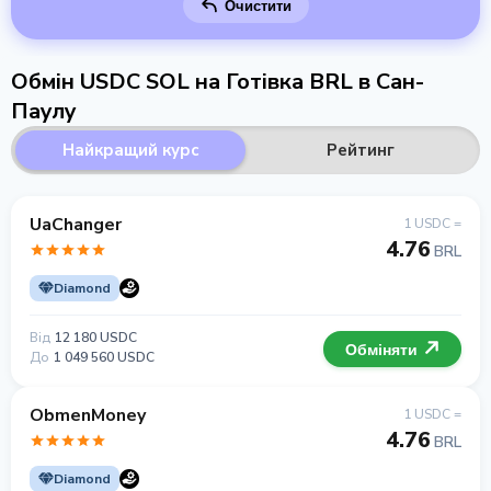
Очистити
Обмін USDC SOL на Готівка BRL в Сан-
Паулу
Найкращий курс
Рейтинг
UaChanger
1 USDC =
4.76
BRL
Diamond
Від
12 180 USDC
Обміняти
До
1 049 560 USDC
ObmenMoney
1 USDC =
4.76
BRL
Diamond