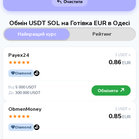
Очистити
Обмін USDT SOL на Готівка EUR в Одесі
Найкращий курс
Рейтинг
Payex24
1 USDT =
0.86
EUR
Diamond
Від
5 000 USDT
Обміняти
До
300 000 USDT
ObmenMoney
1 USDT =
0.85
EUR
Diamond