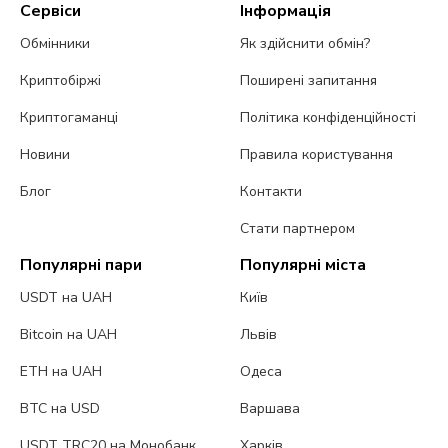
Сервіси
Інформація
Обмінники
Як здійснити обмін?
Криптобіржі
Поширені запитання
Криптогаманці
Політика конфіденційності
Новини
Правила користування
Блог
Контакти
Стати партнером
Популярні пари
Популярні міста
USDT на UAH
Київ
Bitcoin на UAH
Львів
ETH на UAH
Одеса
BTC на USD
Варшава
USDT TRC20 на Монобанк
Харків