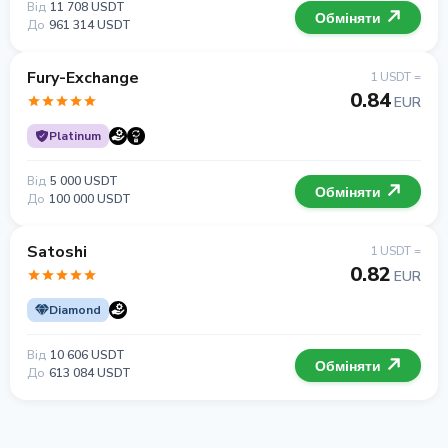
Від
11 708 USDT
Обміняти
До
961 314 USDT
Fury-Exchange
1 USDT =
0.84
EUR
Platinum
Від
5 000 USDT
Обміняти
До
100 000 USDT
Satoshi
1 USDT =
0.82
EUR
Diamond
Від
10 606 USDT
Обміняти
До
613 084 USDT