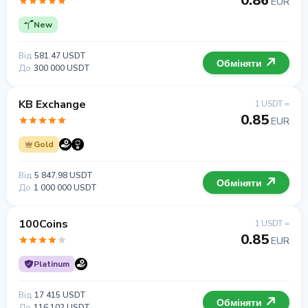
0.86
EUR
New
Від
581.47 USDT
Обміняти
До
300 000 USDT
KB Exchange
1 USDT =
0.85
EUR
Gold
Від
5 847.98 USDT
Обміняти
До
1 000 000 USDT
100Coins
1 USDT =
0.85
EUR
Platinum
Від
17 415 USDT
Обміняти
До
116 102 USDT