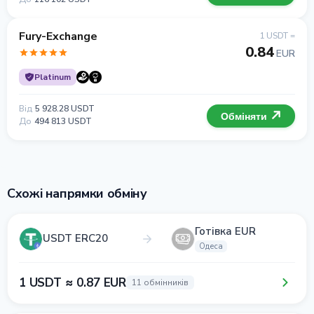
Fury-Exchange
1 USDT =
0.84
EUR
Platinum
Від
5 928.28 USDT
Обміняти
До
494 813 USDT
Схожі напрямки обміну
Готівка EUR
USDT ERC20
Одеса
1 USDT ≈ 0.87 EUR
11 обмінників