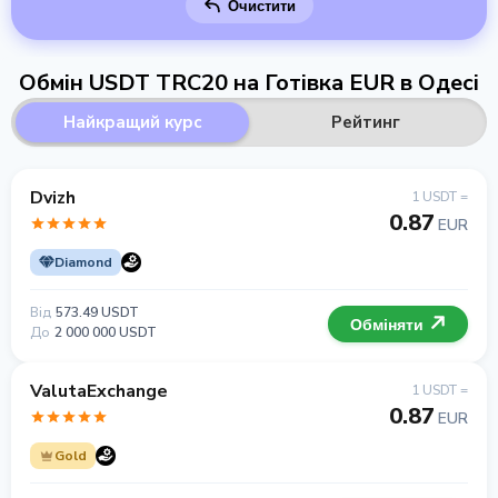
Очистити
Обмін USDT TRC20 на Готівка EUR в Одесі
Найкращий курс
Рейтинг
Dvizh
1 USDT =
0.87
EUR
Diamond
Від
573.49 USDT
Обміняти
До
2 000 000 USDT
ValutaExchange
1 USDT =
0.87
EUR
Gold