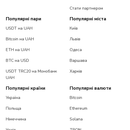
Стати партнером
Популярні пари
Популярні міста
USDT на UAH
Київ
Bitcoin на UAH
Львів
ETH на UAH
Одеса
BTC на USD
Варшава
USDT TRC20 на Монобанк
Харків
UAH
Популярні країни
Популярні валюти
Україна
Bitcoin
Польща
Ethereum
Німеччина
Solana
Чехія
TRON