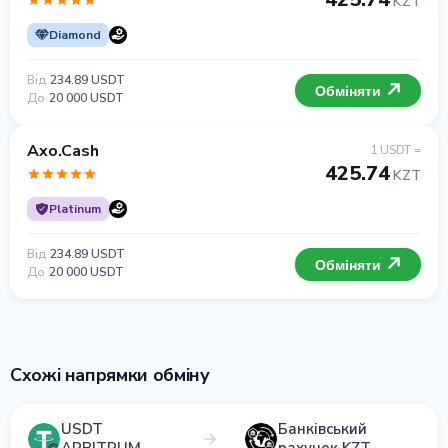
KZT
Diamond
Від
234.89 USDT
Обміняти
До
20 000 USDT
Axo.Cash
1 USDT =
425.74
KZT
Platinum
Від
234.89 USDT
Обміняти
До
20 000 USDT
Схожі напрямки обміну
USDT
Банківський