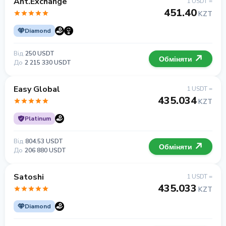
Ant.Exchange
1 USDT =
451.40
KZT
Diamond
Від
250 USDT
Обміняти
До
2 215 330 USDT
Easy Global
1 USDT =
435.034
KZT
Platinum
Від
804.53 USDT
Обміняти
До
206 880 USDT
Satoshi
1 USDT =
435.033
KZT
Diamond