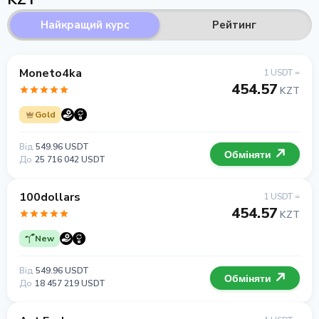
Найкращий курс
Рейтинг
Moneto4ka
1 USDT =
454.57
KZT
Gold
Від
549.96 USDT
Обміняти
До
25 716 042 USDT
100dollars
1 USDT =
454.57
KZT
New
Від
549.96 USDT
Обміняти
До
18 457 219 USDT