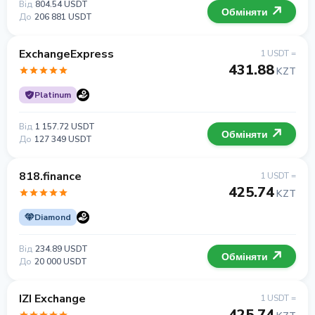
Від
804.54 USDT
Обміняти
До
206 881 USDT
ExchangeExpress
1 USDT =
431.88
KZT
Platinum
Від
1 157.72 USDT
Обміняти
До
127 349 USDT
818.finance
1 USDT =
425.74
KZT
Diamond
Від
234.89 USDT
Обміняти
До
20 000 USDT
IZI Exchange
1 USDT =
425.74