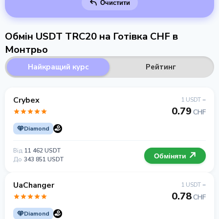
Очистити
Обмін USDT TRC20 на Готівка CHF в
Монтрьо
Найкращий курс
Рейтинг
Crybex
1 USDT =
0.79
CHF
Diamond
Від
11 462 USDT
Обміняти
До
343 851 USDT
UaChanger
1 USDT =
0.78
CHF
Diamond