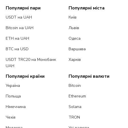
Популярні пари
Популярні міста
USDT на UAH
Київ
Bitcoin на UAH
Львів
ETH на UAH
Одеса
BTC на USD
Варшава
USDT TRC20 на Монобанк
Харків
UAH
Популярні країни
Популярні валюти
Україна
Bitcoin
Польща
Ethereum
Німеччина
Solana
Чехія
TRON
Молдова
Усі валюти