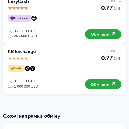
EezyCash
1 USDT =
0.77
CHF
Platinum
Від
12 930 USDT
Обміняти
До
452 560 USDT
KB Exchange
1 USDT =
0.77
CHF
Gold
Від
10 000 USDT
Обміняти
До
1 000 000 USDT
Схожі напрямки обміну