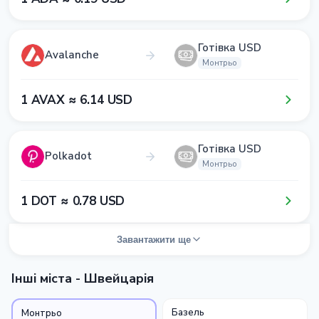
Готівка USD
Avalanche
Монтрьо
1​ AVAX ≈ 6​.1​4​ USD
Готівка USD
Polkadot
Монтрьо
1​ DOT ≈ 0​.7​8​ USD
Завантажити ще
Інші міста - Швейцарія
Базель
Монтрьо