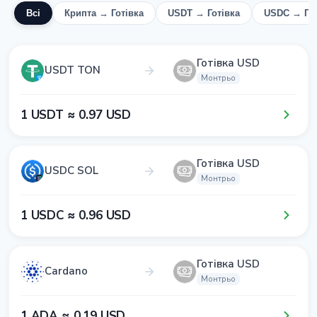
Всі
Крипта → Готівка
USDT → Готівка
USDC → Гот
Готівка USD
USDT TON
Монтрьо
1​ USDT ≈ 0​.9​7​ USD
Готівка USD
USDC SOL
Монтрьо
1​ USDC ≈ 0​.9​6​ USD
Готівка USD
Cardano
Монтрьо
1​ ADA ≈ 0​.1​9​ USD