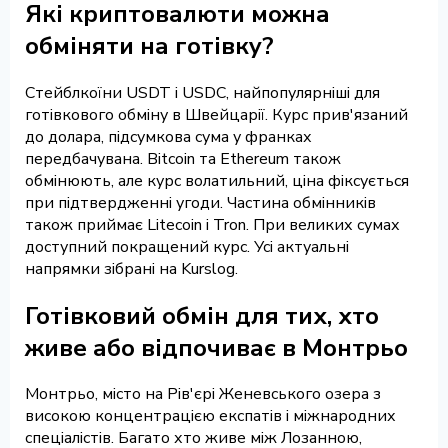
Які криптовалюти можна
обміняти на готівку?
Стейблкоїни USDT і USDC, найпопулярніші для
готівкового обміну в Швейцарії. Курс прив'язаний
до долара, підсумкова сума у франках
передбачувана. Bitcoin та Ethereum також
обмінюють, але курс волатильний, ціна фіксується
при підтвердженні угоди. Частина обмінників
також приймає Litecoin і Tron. При великих сумах
доступний покращений курс. Усі актуальні
напрямки зібрані на Kurslog.
Готівковий обмін для тих, хто
живе або відпочиває в Монтрьо
Монтрьо, місто на Рів'єрі Женевського озера з
високою концентрацією експатів і міжнародних
спеціалістів. Багато хто живе між Лозанною,