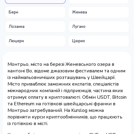
Берн
Женева
Лозанна
Лугано
Люцерн
Цюрих
Монтрьо, місто на березі Женевського озера в
кантоні Во, відоме джазовим фестивалем та одним
із наймальовничіших розташувань у Швейцарії.
Місто приваблює заможних експатів, спеціалістів
міжнародних компаній і підприємців, частина яких
отримує оплату в криптовалюті. Обмін USDT, Bitcoin
та Ethereum на готівкові швейцарські франки в
Монтрьо затребуваний. На Kurslog можна
порівняти курси криптообмінників, що працюють
із готівкою в місті.