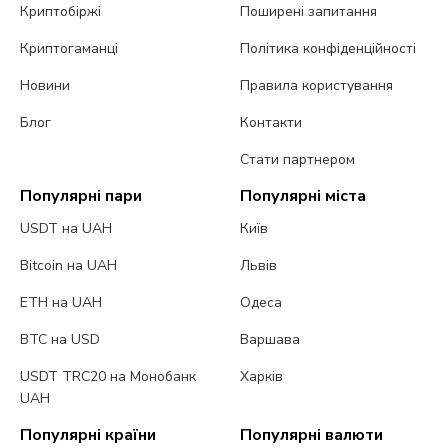
Криптобіржі
Поширені запитання
Криптогаманці
Політика конфіденційності
Новини
Правила користування
Блог
Контакти
Стати партнером
Популярні пари
Популярні міста
USDT на UAH
Київ
Bitcoin на UAH
Львів
ETH на UAH
Одеса
BTC на USD
Варшава
USDT TRC20 на Монобанк
Харків
UAH
Популярні країни
Популярні валюти