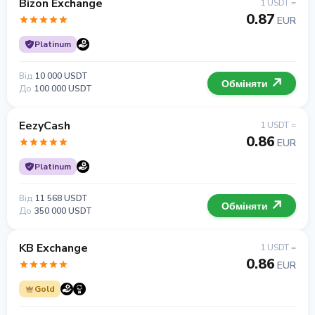
Bizon Exchange
1 USDT =
0.87
EUR
Platinum
Від
10 000 USDT
Обміняти
До
100 000 USDT
EezyCash
1 USDT =
0.86
EUR
Platinum
Від
11 568 USDT
Обміняти
До
350 000 USDT
KB Exchange
1 USDT =
0.86
EUR
Gold