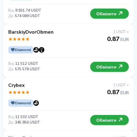
Від
9 931.74 USDT
Обміняти
До
574 089 USDT
BarskiyDvorObmen
1 USDT =
0.87
EUR
Diamond
Від
11 512 USDT
Обміняти
До
575 578 USDT
Crybex
1 USDT =
0.87
EUR
Diamond
Від
11 532 USDT
Обміняти
До
345 956 USDT