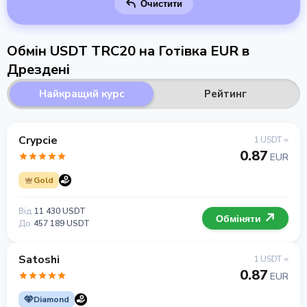
Очистити
Обмін USDT TRC20 на Готівка EUR в
Дрездені
Найкращий курс
Рейтинг
Crypcie
1 USDT =
0.87
EUR
Gold
Від
11 430 USDT
Обміняти
До
457 189 USDT
Satoshi
1 USDT =
0.87
EUR
Diamond