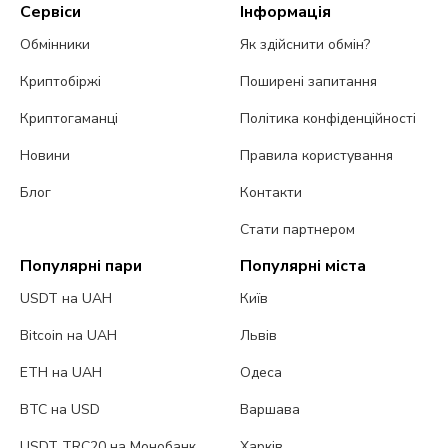
Сервіси
Інформація
Обмінники
Як здійснити обмін?
Криптобіржі
Поширені запитання
Криптогаманці
Політика конфіденційності
Новини
Правила користування
Блог
Контакти
Стати партнером
Популярні пари
Популярні міста
USDT на UAH
Київ
Bitcoin на UAH
Львів
ETH на UAH
Одеса
BTC на USD
Варшава
USDT TRC20 на Монобанк
Харків