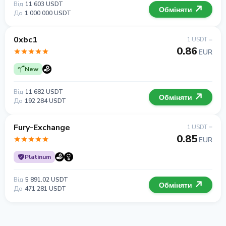
Від
11 603 USDT
Обміняти
До
1 000 000 USDT
0xbc1
1 USDT =
0.86
EUR
New
Від
11 682 USDT
Обміняти
До
192 284 USDT
Fury-Exchange
1 USDT =
0.85
EUR
Platinum
Від
5 891.02 USDT
Обміняти
До
471 281 USDT