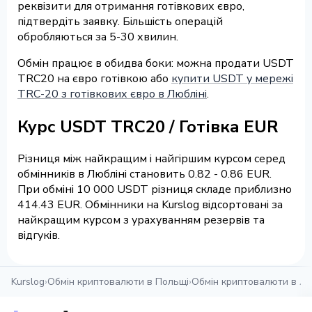
реквізити для отримання готівкових євро,
підтвердіть заявку. Більшість операцій
обробляються за 5-30 хвилин.
Обмін працює в обидва боки: можна продати USDT
TRC20 на євро готівкою або
купити USDT у мережі
TRC-20 з готівкових євро в Любліні
.
Курс USDT TRC20 / Готівка EUR
Різниця між найкращим і найгіршим курсом серед
обмінників в Любліні становить 0.82 - 0.86 EUR.
При обміні 10 000 USDT різниця складе приблизно
414.43 EUR. Обмінники на Kurslog відсортовані за
найкращим курсом з урахуванням резервів та
відгуків.
Kurslog
›
Обмін криптовалюти в Польщі
›
Обмін криптовалюти в Лю