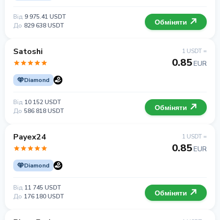
Від
9 975.41 USDT
Обміняти
До
829 638 USDT
Satoshi
1 USDT =
0.85
EUR
Diamond
Від
10 152 USDT
Обміняти
До
586 818 USDT
Payex24
1 USDT =
0.85
EUR
Diamond
Від
11 745 USDT
Обміняти
До
176 180 USDT