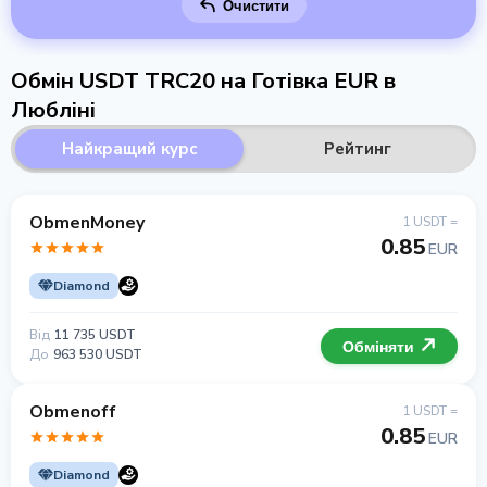
Очистити
Обмін USDT TRC20 на Готівка EUR в
Любліні
Найкращий курс
Рейтинг
ObmenMoney
1 USDT =
0.85
EUR
Diamond
Від
11 735 USDT
Обміняти
До
963 530 USDT
Obmenoff
1 USDT =
0.85
EUR
Diamond