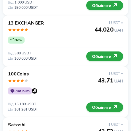
Від
1 000 USDT
Обміняти
До
150 000 USDT
13 EXCHANGER
1 USDT =
44.020
UAH
New
Від
500 USDT
Обміняти
До
100 000 USDT
100Coins
1 USDT =
43.71
UAH
Platinum
Від
15 189 USDT
Обміняти
До
101 261 USDT
Satoshi
1 USDT =