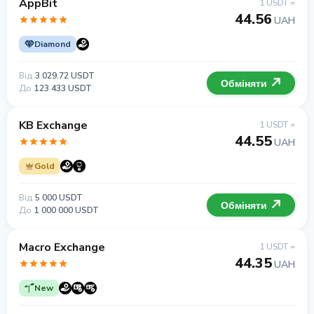
AppBit
1 USDT =
44.56
UAH
Diamond
Від
3 029.72 USDT
Обміняти
До
123 433 USDT
KB Exchange
1 USDT =
44.55
UAH
Gold
Від
5 000 USDT
Обміняти
До
1 000 000 USDT
Macro Exchange
1 USDT =
44.35
UAH
New