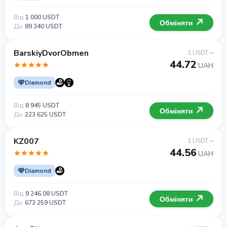
Від
1 000 USDT
Обміняти
До
89 340 USDT
BarskiyDvorObmen
1 USDT =
44.72
UAH
Diamond
Від
8 945 USDT
Обміняти
До
223 625 USDT
KZ007
1 USDT =
44.56
UAH
Diamond
Від
9 246.08 USDT
Обміняти
До
673 259 USDT