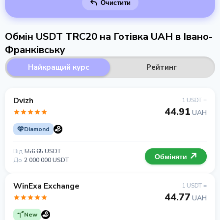
Очистити
Обмін USDT TRC20 на Готівка UAH в Івано-
Франківську
Найкращий курс
Рейтинг
Dvizh
1 USDT =
44.91
UAH
Diamond
Від
556.65 USDT
Обміняти
До
2 000 000 USDT
WinExa Exchange
1 USDT =
44.77
UAH
New