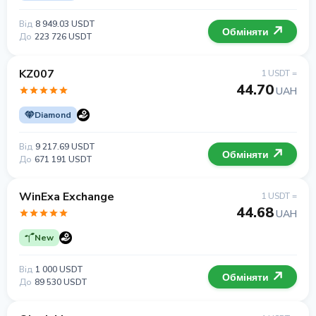
Від
8 949.03 USDT
Обміняти
До
223 726 USDT
KZ007
1 USDT =
44.70
UAH
Diamond
Від
9 217.69 USDT
Обміняти
До
671 191 USDT
WinExa Exchange
1 USDT =
44.68
UAH
New
Від
1 000 USDT
Обміняти
До
89 530 USDT