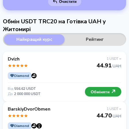
Очистити
Обмін USDT TRC20 на Готівка UAH у
Житомирі
Найкращий курс
Рейтинг
Dvizh
1 USDT =
44.91
UAH
Diamond
Від
556.62 USDT
Обміняти
До
2 000 000 USDT
BarskiyDvorObmen
1 USDT =
44.70
UAH
Diamond