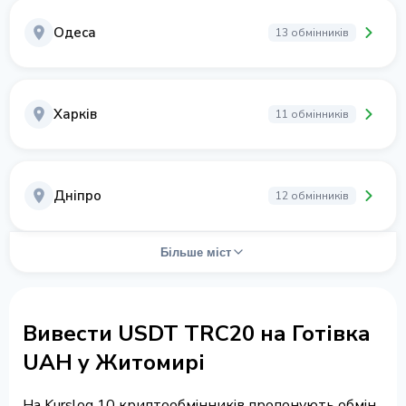
Одеса
13 обмінників
Харків
11 обмінників
Дніпро
12 обмінників
Більше міст
Вивести USDT TRC20 на Готівка
UAH у Житомирі
На Kurslog 10 криптообмінників пропонують обмін