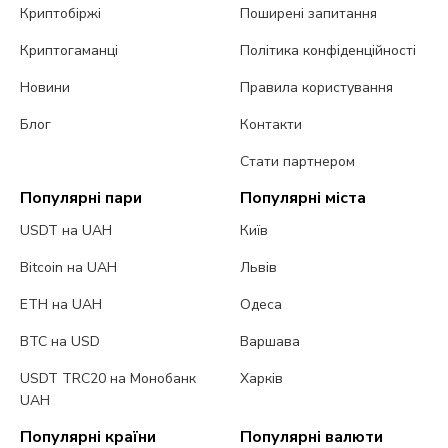
Криптобіржі
Поширені запитання
Криптогаманці
Політика конфіденційності
Новини
Правила користування
Блог
Контакти
Стати партнером
Популярні пари
Популярні міста
USDT на UAH
Київ
Bitcoin на UAH
Львів
ETH на UAH
Одеса
BTC на USD
Варшава
USDT TRC20 на Монобанк
Харків
UAH
Популярні країни
Популярні валюти