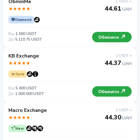
ObminMe
1 USDT =
44.61
UAH
Diamond
Від
1 000 USDT
Обміняти
До
5 110.75 USDT
KB Exchange
1 USDT =
44.37
UAH
Gold
Від
5 000 USDT
Обміняти
До
1 000 000 USDT
Macro Exchange
1 USDT =
44.30
UAH
New