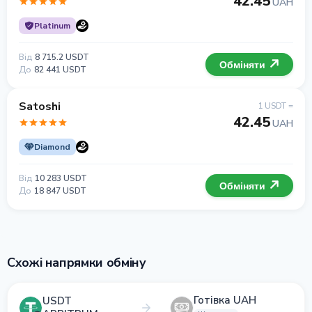
42.45
UAH
Platinum
Від
8 715.2 USDT
Обміняти
До
82 441 USDT
Satoshi
1 USDT =
42.45
UAH
Diamond
Від
10 283 USDT
Обміняти
До
18 847 USDT
Схожі напрямки обміну
Готівка UAH
USDT