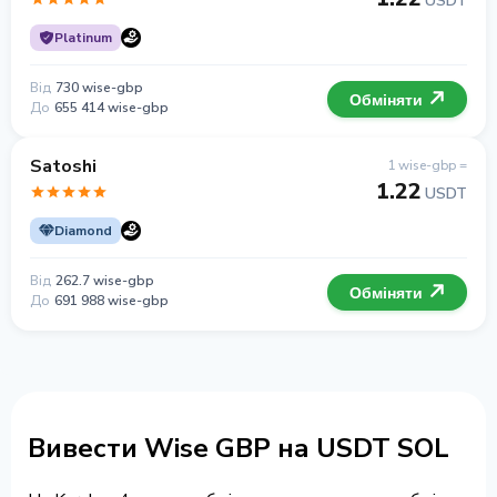
USDT
Platinum
Від
730 wise-gbp
Обміняти
До
655 414 wise-gbp
Satoshi
1 wise-gbp =
1.22
USDT
Diamond
Від
262.7 wise-gbp
Обміняти
До
691 988 wise-gbp
Вивести Wise GBP на USDT SOL