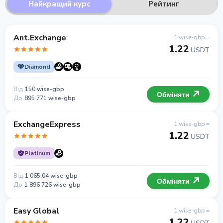
Найкращий курс
Рейтинг
Ant.Exchange
1 wise-gbp =
1.22
USDT
Diamond
Від
150 wise-gbp
Обміняти
До
895 771 wise-gbp
ExchangeExpress
1 wise-gbp =
1.22
USDT
Platinum
Від
1 065.04 wise-gbp
Обміняти
До
1 896 726 wise-gbp
Easy Global
1 wise-gbp =
1.22