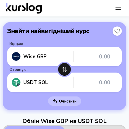
Знайти найвигідніший курс
Віддаю
Wise GBP
Отримую
USDT SOL
Очистити
Обмін Wise GBP на USDT SOL