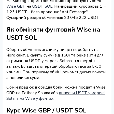
На Kurslog 4 криптообмінники пропонують обмін
Wise GBP
на
USDT SOL
. Найкращий курс зараз 1 =
1.23 USDT - його пропонує "Ant.Exchange".
Сумарний резерв обмінників 23 045 222 USDT.
Як обміняти фунтовий Wise на
USDT SOL
Оберіть обмінник зі списку вище і перейдіть на
його сайт. Вкажіть суму (від 150) та реквізити для
отримання USDT у мережі Solana, підтвердіть
заявку. Більшість операцій обробляються за 5-30
хвилин. При першому обміні рекомендуємо почати
з невеликої суми.
Обмін працює в обидва боки: можна продати Wise
GBP на Tether у Solana або
вивести USDT у мережі
Solana на Wise у фунтах
.
Курс Wise GBP / USDT SOL