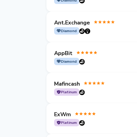
Diamond
Ant.Exchange
Diamond
AppBit
Diamond
Mafincash
Platinum
ExWm
Platinum