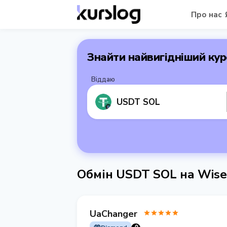
Про нас
Знайти найвигідніший кур
Віддаю
USDT SOL
Обмін USDT SOL на Wis
UaChanger