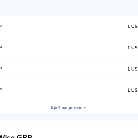
P
1 US
P
1 US
P
1 US
P
1 US
Ще 4 напрямків
Wise GBP