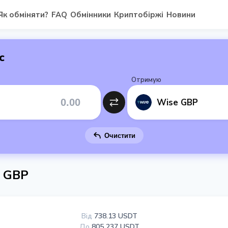
Як обміняти?
FAQ
Обмінники
Криптобіржі
Новини
с
Отримую
Wise GBP
Очистити
e GBP
Від
738.13 USDT
До
805 237 USDT