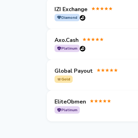
IZI Exchange
Diamond
Axo.Cash
Platinum
Global Payout
Gold
EliteObmen
Platinum