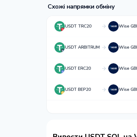
Схожі напрямки обміну
USDT TRC20
Wise GB
USDT ARBITRUM
Wise GB
USDT ERC20
Wise GB
USDT BEP20
Wise GB
Вивести USDT SOL на 