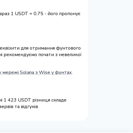
араз 1 USDT = 0.75 - його пропонує
а реквізити для отримання фунтового
іні рекомендуємо почати з невеликої
 мережі Solana з Wise у фунтах
.
ні 1 423 USDT різниця складе
рвів та відгуків.