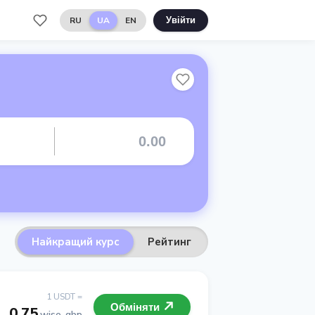
RU
UA
EN
Увійти
Найкращий курс
Рейтинг
1 USDT =
Обміняти
0.75
wise-gbp