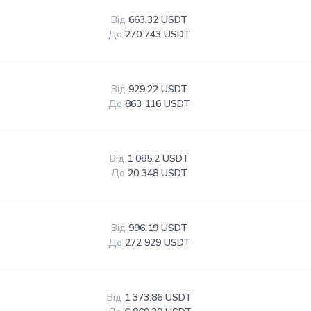
Від
663.32 USDT
До
270 743 USDT
Від
929.22 USDT
До
863 116 USDT
Від
1 085.2 USDT
До
20 348 USDT
Від
996.19 USDT
До
272 929 USDT
Від
1 373.86 USDT