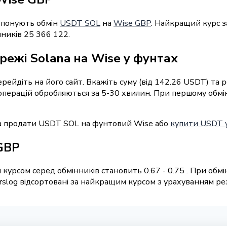
ропонують обмін
USDT SOL
на
Wise GBP
. Найкращий курс з
ників 25 366 122.
режі Solana на Wise у фунтах
перейдіть на його сайт. Вкажіть суму (від 142.26 USDT) т
ь операцій обробляються за 5-30 хвилин. При першому обм
а продати USDT SOL на фунтовий Wise або
купити USDT у
GBP
курсом серед обмінників становить 0.67 - 0.75 . При обмі
slog відсортовані за найкращим курсом з урахуванням резе