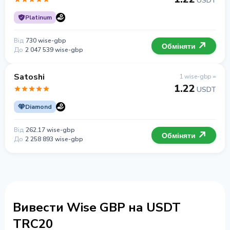
USDT
Platinum
Від
730 wise-gbp
Обміняти
До
2 047 539 wise-gbp
Satoshi
1 wise-gbp =
1.22
USDT
Diamond
Від
262.17 wise-gbp
Обміняти
До
2 258 893 wise-gbp
Вивести Wise GBP на USDT
TRC20