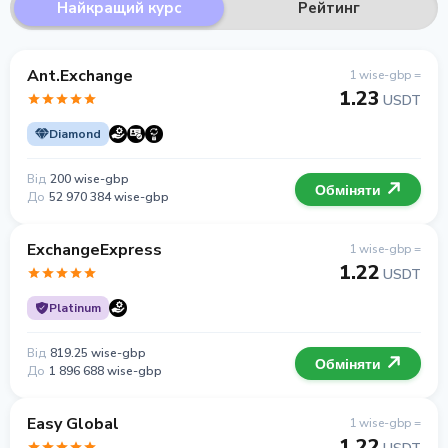
Найкращий курс
Рейтинг
Ant.Exchange
1 wise-gbp =
1.23
USDT
Diamond
Від
200 wise-gbp
Обміняти
До
52 970 384 wise-gbp
ExchangeExpress
1 wise-gbp =
1.22
USDT
Platinum
Від
819.25 wise-gbp
Обміняти
До
1 896 688 wise-gbp
Easy Global
1 wise-gbp =
1.22