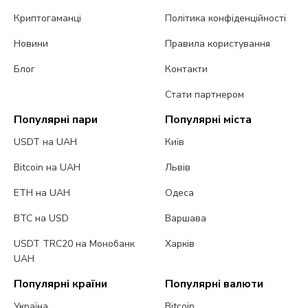
Криптогаманці
Політика конфіденційності
Новини
Правила користування
Блог
Контакти
Стати партнером
Популярні пари
Популярні міста
USDT на UAH
Київ
Bitcoin на UAH
Львів
ETH на UAH
Одеса
BTC на USD
Варшава
USDT TRC20 на Монобанк
Харків
UAH
Популярні країни
Популярні валюти
Україна
Bitcoin