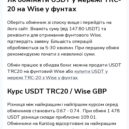
20 на Wise у фунтах
Оберіть обмінник зі списку вище і перейдіть на
його сайт. Вкажіть суму (від 147.80 USDT) та
реквізити для отримання фунтового Wise,
підтвердіть заявку. Більшість операцій
обробляються за 5-30 хвилин. При першому обміні
рекомендуємо почати з невеликої суми.
Обмін працює в обидва боки: можна продати USDT
TRC20 на фунтовий Wise або
купити USDT у
мережі TRC-20 з Wise у фунтах
.
Курс USDT TRC20 / Wise GBP
Різниця між найкращим і найгіршим курсом серед
обмінників становить 0.67 - 0.74 . При обміні 1 478
USDT різниця складе приблизно 109.01.
Обмінники на Kurslog відсортовані за найкращим