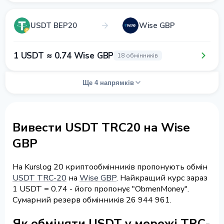
USDT BEP20
Wise GBP
1 USDT ≈ 0.74 Wise GBP
18 обмінників
Ще 4 напрямків
Вивести USDT TRC20 на Wise
GBP
На Kurslog 20 криптообмінників пропонують обмін
USDT TRC-20
на
Wise GBP
. Найкращий курс зараз
1 USDT = 0.74 - його пропонує "ObmenMoney".
Сумарний резерв обмінників 26 944 961.
Як обміняти USDT у мережі TRC-