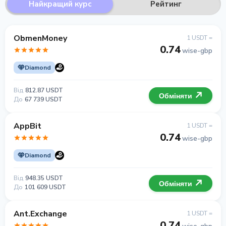
Найкращий курс
Рейтинг
ObmenMoney
1 USDT =
0.74
wise-gbp
Diamond
Від
812.87 USDT
Обміняти
До
67 739 USDT
AppBit
1 USDT =
0.74
wise-gbp
Diamond
Від
948.35 USDT
Обміняти
До
101 609 USDT
Ant.Exchange
1 USDT =
0.74