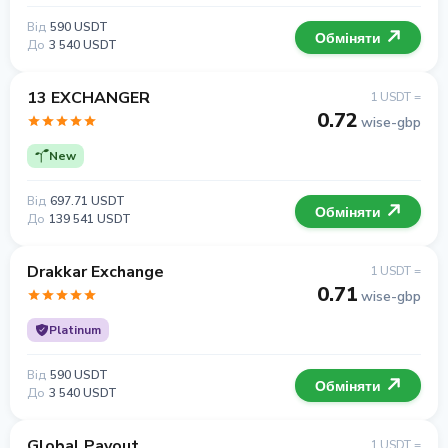
Від
590 USDT
Обміняти
До
3 540 USDT
13 EXCHANGER
1 USDT =
0.72
wise-gbp
New
Від
697.71 USDT
Обміняти
До
139 541 USDT
Drakkar Exchange
1 USDT =
0.71
wise-gbp
Platinum
Від
590 USDT
Обміняти
До
3 540 USDT
Global Payout
1 USDT =