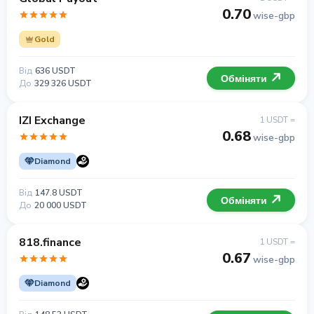
0.70
wise-gbp
Gold
Від
636 USDT
Обміняти
До
329 326 USDT
IZI Exchange
1 USDT =
0.68
wise-gbp
Diamond
Від
147.8 USDT
Обміняти
До
20 000 USDT
818.finance
1 USDT =
0.67
wise-gbp
Diamond