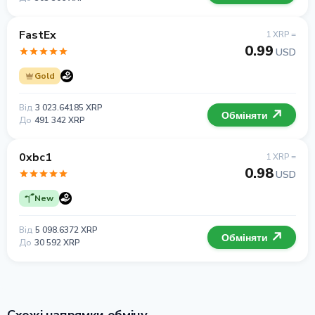
FastEx
1 XRP =
0.99
USD
Gold
Від
3 023.64185 XRP
Обміняти
До
491 342 XRP
0xbc1
1 XRP =
0.98
USD
New
Від
5 098.6372 XRP
Обміняти
До
30 592 XRP