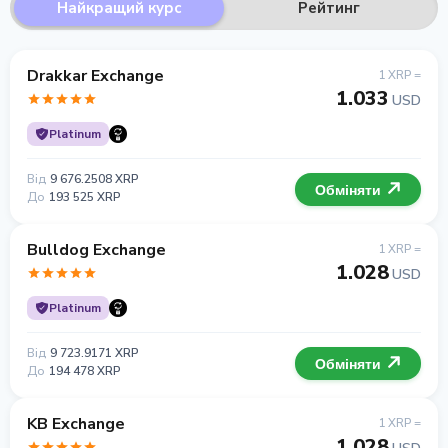
Найкращий курс
Рейтинг
Drakkar Exchange
1 XRP =
1.033
USD
Platinum
Від
9 676.2508 XRP
Обміняти
До
193 525 XRP
Bulldog Exchange
1 XRP =
1.028
USD
Platinum
Від
9 723.9171 XRP
Обміняти
До
194 478 XRP
KB Exchange
1 XRP =
1.028