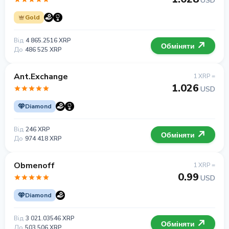
USD
Gold
Від
4 865.2516 XRP
Обміняти
До
486 525 XRP
Ant.Exchange
1 XRP =
1.026
USD
Diamond
Від
246 XRP
Обміняти
До
974 418 XRP
Obmenoff
1 XRP =
0.99
USD
Diamond
Від
3 021.03546 XRP
Обміняти
До
503 506 XRP