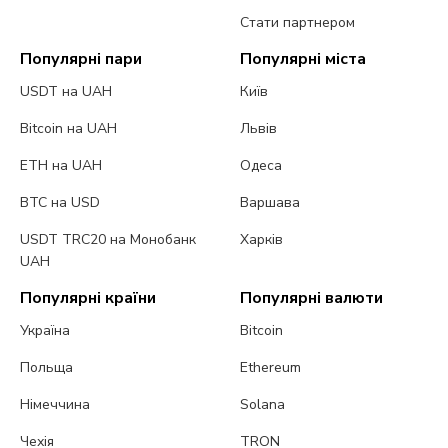
Стати партнером
Популярні пари
Популярні міста
USDT на UAH
Київ
Bitcoin на UAH
Львів
ETH на UAH
Одеса
BTC на USD
Варшава
USDT TRC20 на Монобанк
Харків
UAH
Популярні країни
Популярні валюти
Україна
Bitcoin
Польща
Ethereum
Німеччина
Solana
Чехія
TRON