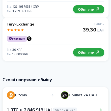
Від
421.49379334 XRP
Обміняти
До
3 719.063 XRP
Fury-Exchange
1 XRP =
39.30
UAH
Platinum
Від
30 XRP
Обміняти
До
15 000 XRP
Схожі напрямки обміну
Bitcoin
Приват 24 UAH
1 BTC ≈ 2 846 919 UAH
56 обмінників