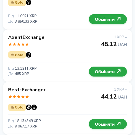
Gold
Від
11.0921 XRP
Обміняти
До
3 850.33 XRP
AxentExchange
1 XRP =
45.12
UAH
Gold
Від
13.1211 XRP
Обміняти
До
485 XRP
Best-Exchanger
1 XRP =
44.12
UAH
Gold
Від
18.134349 XRP
Обміняти
До
9 067.17 XRP