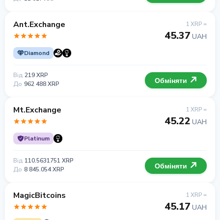
Ant.Exchange
1 XRP =
45.37
UAH
Diamond
Від
219 XRP
Обміняти
До
962 488 XRP
Mt.Exchange
1 XRP =
45.22
UAH
Platinum
Від
110.5631751 XRP
Обміняти
До
8 845.054 XRP
MagicBitcoins
1 XRP =
45.17
UAH