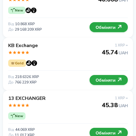
UAH
New
Від
10.868 XRP
Обміняти
До
29 168 209 XRP
KB Exchange
1 XRP =
45.74
UAH
Gold
Від
218.6326 XRP
Обміняти
До
766 229 XRP
13 EXCHANGER
1 XRP =
45.38
UAH
New
Від
44.069 XRP
Обміняти
До
11 017 XRP