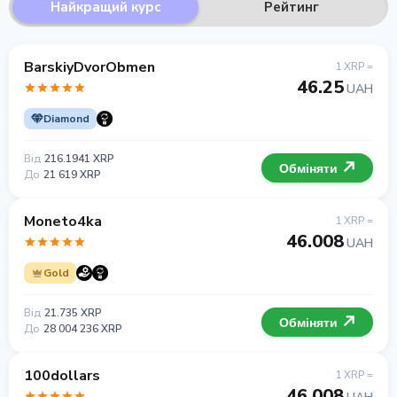
Найкращий курс
Рейтинг
BarskiyDvorObmen
1 XRP =
46.25
UAH
Diamond
Від
216.1941 XRP
Обміняти
До
21 619 XRP
Moneto4ka
1 XRP =
46.008
UAH
Gold
Від
21.735 XRP
Обміняти
До
28 004 236 XRP
100dollars
1 XRP =
46.008