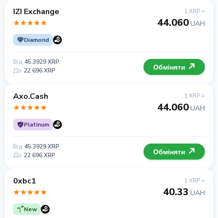
IZI Exchange
1 XRP =
44.060
UAH
Diamond
Від
45.3929 XRP
Обміняти
До
22 696 XRP
Axo.Cash
1 XRP =
44.060
UAH
Platinum
Від
45.3929 XRP
Обміняти
До
22 696 XRP
0xbc1
1 XRP =
40.33
UAH
New