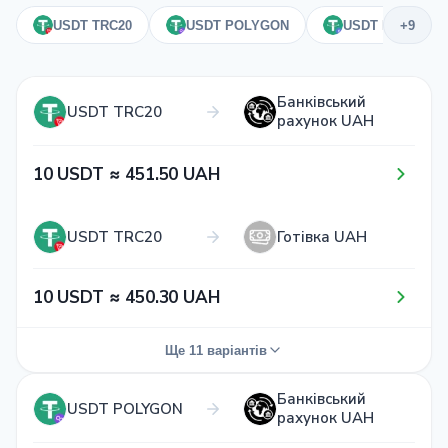
USDT TRC20
USDT POLYGON
USDT ERC20
+9
Банківський
USDT TRC20
рахунок UAH
1​0​ USDT ≈ 4​5​1​.5​0​ UAH
USDT TRC20
Готівка UAH
1​0​ USDT ≈ 4​5​0​.3​0​ UAH
Ще 11 варіантів
Банківський
USDT TRC20
Монобанк UAH
USDT POLYGON
рахунок UAH