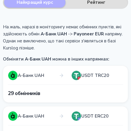
Найкращий курс
Рейтинг
На жаль, наразі в моніторингу немає обмінних пунктів, які
здійснюють обмін
А-Банк UAH
->
Payoneer EUR
напряму.
Однак не виключено, що такі сервіси з'являться в базі
Kurslog пізніше.
Обміняти
А-Банк UAH
можна в інших напрямках:
А-Банк UAH
USDT TRC20
29 обмінників
А-Банк UAH
USDT ERC20