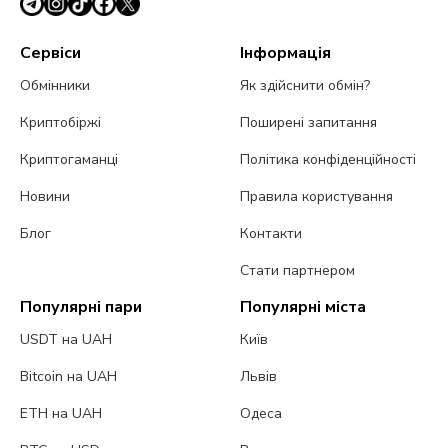
Сервіси
Інформація
Обмінники
Як здійснити обмін?
Криптобіржі
Поширені запитання
Криптогаманці
Політика конфіденційності
Новини
Правила користування
Блог
Контакти
Стати партнером
Популярні пари
Популярні міста
USDT на UAH
Київ
Bitcoin на UAH
Львів
ETH на UAH
Одеса