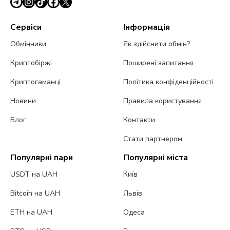
Сервіси
Інформація
Обмінники
Як здійснити обмін?
Криптобіржі
Поширені запитання
Криптогаманці
Політика конфіденційності
Новини
Правила користування
Блог
Контакти
Стати партнером
Популярні пари
Популярні міста
USDT на UAH
Київ
Bitcoin на UAH
Львів
ETH на UAH
Одеса