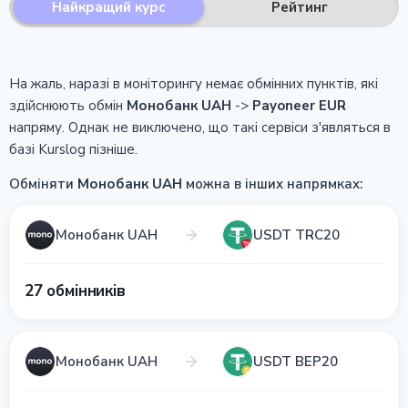
Найкращий курс
Рейтинг
На жаль, наразі в моніторингу немає обмінних пунктів, які
здійснюють обмін
Монобанк UAH
->
Payoneer EUR
напряму.
Однак не виключено, що такі сервіси з'являться в
базі Kurslog пізніше.
Обміняти
Монобанк UAH
можна в інших напрямках:
Монобанк UAH
USDT TRC20
27 обмінників
Монобанк UAH
USDT BEP20