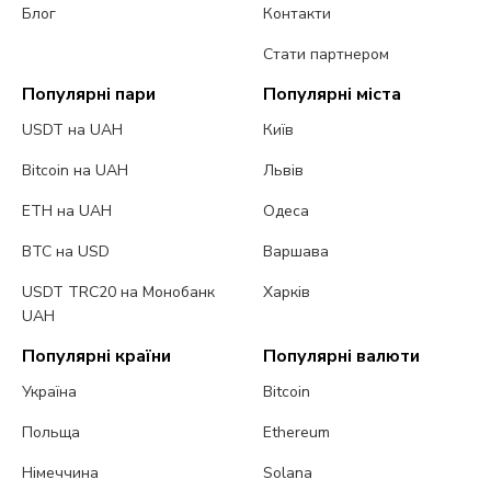
Блог
Контакти
Стати партнером
Популярні пари
Популярні міста
USDT на UAH
Київ
Bitcoin на UAH
Львів
ETH на UAH
Одеса
BTC на USD
Варшава
USDT TRC20 на Монобанк
Харків
UAH
Популярні країни
Популярні валюти
Україна
Bitcoin
Польща
Ethereum
Німеччина
Solana