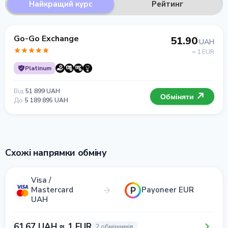
Найкращий курс
Рейтинг
Go-Go Exchange
51.90
UAH
= 1 EUR
Platinum
Від
51 899 UAH
Обміняти
До
5 189 895 UAH
Схожі напрямки обміну
Visa /
Mastercard
Payoneer EUR
UAH
61.67 UAH ≈ 1 EUR
2 обмінників