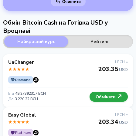
Очистити
Обмін Bitcoin Cash на Готівка USD у
Вроцлаві
Найкращий курс
Рейтинг
UaChanger
1 BCH =
203.35
USD
Diamond
Від
49.27392317 BCH
Обміняти
До
3 226.22 BCH
Easy Global
1 BCH =
203.34
USD
Platinum