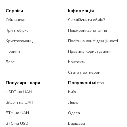
Сервіси
Інформація
Обмінники
Як здійснити обмін?
Криптобіржі
Поширені запитання
Криптогаманці
Політика конфіденційності
Новини
Правила користування
Блог
Контакти
Стати партнером
Популярні пари
Популярні міста
USDT на UAH
Київ
Bitcoin на UAH
Львів
ETH на UAH
Одеса
BTC на USD
Варшава