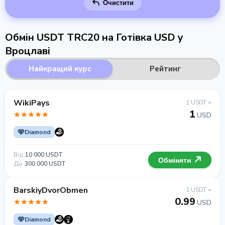
Очистити
Обмін USDT TRC20 на Готівка USD у
Вроцлаві
Найкращий курс
Рейтинг
WikiPays
1 USDT =
1
USD
Diamond
Від
10 000 USDT
Обміняти
До
300 000 USDT
BarskiyDvorObmen
1 USDT =
0.99
USD
Diamond