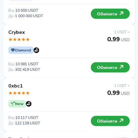
Від
10 000 USDT
Обміняти
До
1 000 000 USDT
Crybex
1 USDT =
0.99
USD
Diamond
Від
10 081 USDT
Обміняти
До
302 419 USDT
0xbc1
1 USDT =
0.99
USD
New
Від
10 117 USDT
Обміняти
До
122 138 USDT