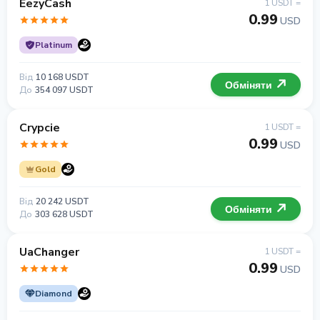
EezyCash
1 USDT =
0.99
USD
Platinum
Від
10 168 USDT
Обміняти
До
354 097 USDT
Crypcie
1 USDT =
0.99
USD
Gold
Від
20 242 USDT
Обміняти
До
303 628 USDT
UaChanger
1 USDT =
0.99
USD
Diamond