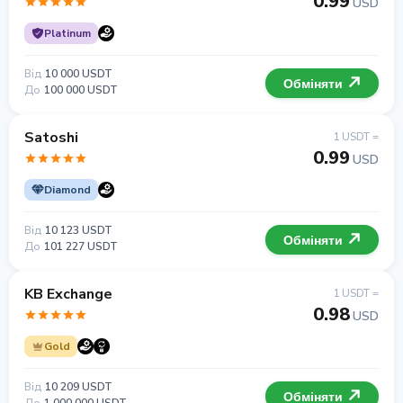
0.99
USD
Platinum
Від
10 000 USDT
Обміняти
До
100 000 USDT
Satoshi
1 USDT =
0.99
USD
Diamond
Від
10 123 USDT
Обміняти
До
101 227 USDT
KB Exchange
1 USDT =
0.98
USD
Gold
Від
10 209 USDT
Обміняти