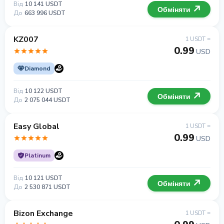
Від
10 141 USDT
Обміняти
До
663 996 USDT
KZ007
1 USDT =
0.99
USD
Diamond
Від
10 122 USDT
Обміняти
До
2 075 044 USDT
Easy Global
1 USDT =
0.99
USD
Platinum
Від
10 121 USDT
Обміняти
До
2 530 871 USDT
Bizon Exchange
1 USDT =