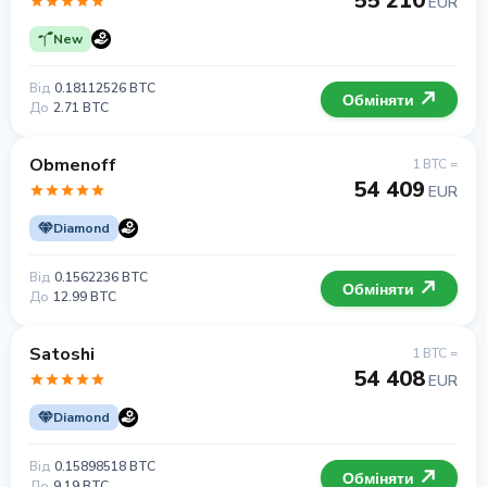
55 210
EUR
New
Від
0.18112526 BTC
Обміняти
До
2.71 BTC
Obmenoff
1 BTC =
54 409
EUR
Diamond
Від
0.1562236 BTC
Обміняти
До
12.99 BTC
Satoshi
1 BTC =
54 408
EUR
Diamond
Від
0.15898518 BTC
Обміняти
До
9.19 BTC