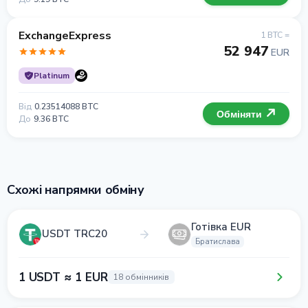
ExchangeExpress
1 BTC =
52 947
EUR
Platinum
Від
0.23514088 BTC
Обміняти
До
9.36 BTC
Схожі напрямки обміну
Готівка EUR
USDT TRC20
Братислава
1 USDT ≈ 1 EUR
18 обмінників