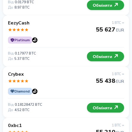
Від
0.0179 BTC
Обміняти
До
8.97 BTC
EezyCash
1 BTC =
55 627
EUR
Platinum
Від
0.17977 BTC
Обміняти
До
5.37 BTC
Crybex
1 BTC =
55 438
EUR
Diamond
Від
0.18128472 BTC
Обміняти
До
4.52 BTC
0xbc1
1 BTC =