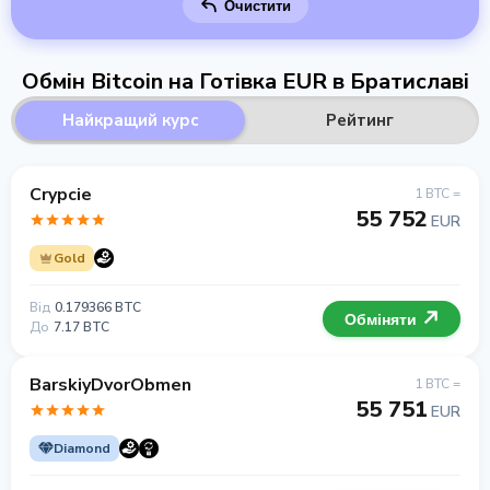
Очистити
Обмін Bitcoin на Готівка EUR в Братиславі
Найкращий курс
Рейтинг
Crypcie
1 BTC =
55 752
EUR
Gold
Від
0.179366 BTC
Обміняти
До
7.17 BTC
BarskiyDvorObmen
1 BTC =
55 751
EUR
Diamond