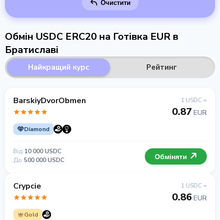
Очистити
Обмін USDC ERC20 на Готівка EUR в
Братиславі
Найкращий курс
Рейтинг
BarskiyDvorObmen
1 USDC =
0.87
EUR
Diamond
Від
10 000 USDC
Обміняти
До
500 000 USDC
Crypcie
1 USDC =
0.86
EUR
Gold