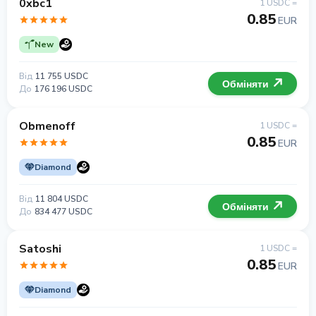
0xbc1
1 USDC =
0.85
EUR
New
Від
11 755 USDC
Обміняти
До
176 196 USDC
Obmenoff
1 USDC =
0.85
EUR
Diamond
Від
11 804 USDC
Обміняти
До
834 477 USDC
Satoshi
1 USDC =
0.85
EUR
Diamond