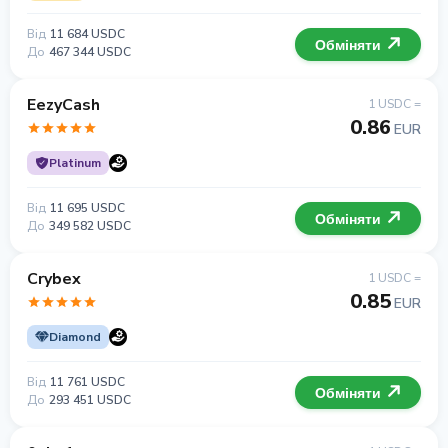
Від
11 684 USDC
Обміняти
До
467 344 USDC
EezyCash
1 USDC =
0.86
EUR
Platinum
Від
11 695 USDC
Обміняти
До
349 582 USDC
Crybex
1 USDC =
0.85
EUR
Diamond
Від
11 761 USDC
Обміняти
До
293 451 USDC