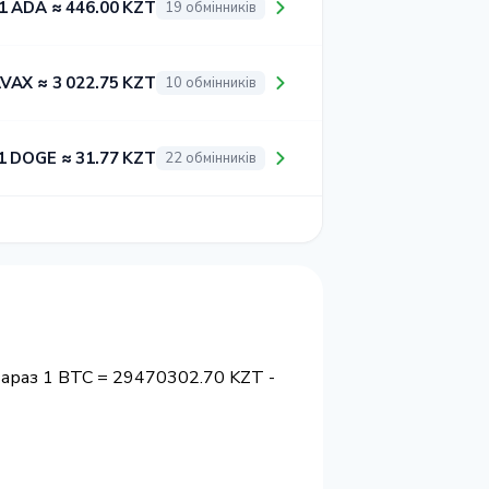
1 ADA ≈ 446.00 KZT
19 обмінників
AVAX ≈ 3 022.75 KZT
10 обмінників
1 DOGE ≈ 31.77 KZT
22 обмінників
зараз 1 BTC = 29470302.70 KZT -