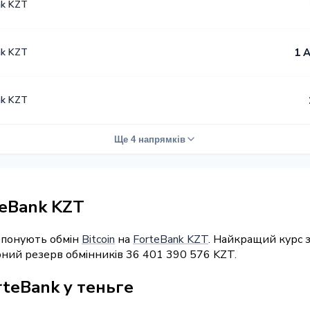
nk KZT
nk KZT
1 
nk KZT
Ще 4 напрямків
teBank KZT
ропонують обмін
Bitcoin
на
ForteBank KZT
. Найкращий курс 
арний резерв обмінників 36 401 390 576 KZT.
rteBank у теньге