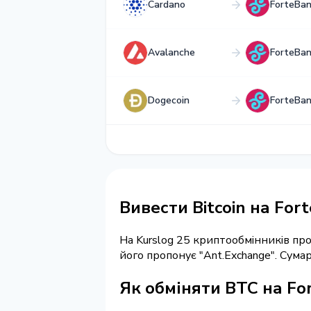
Cardano
ForteBa
Avalanche
ForteBa
Dogecoin
ForteBa
Вивести Bitcoin на For
На Kurslog 25 криптообмінників п
його пропонує "Ant.Exchange". Сум
Як обміняти BTC на Fo