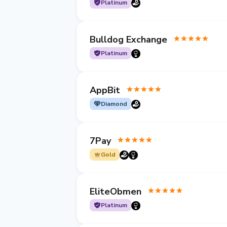
Platinum
Bulldog Exchange
Platinum
AppBit
Diamond
7Pay
Gold
EliteObmen
Platinum