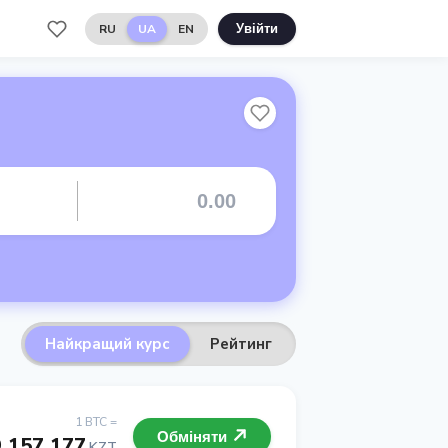
RU
UA
EN
Увійти
Найкращий курс
Рейтинг
1 BTC =
Обміняти
 157 177
KZT