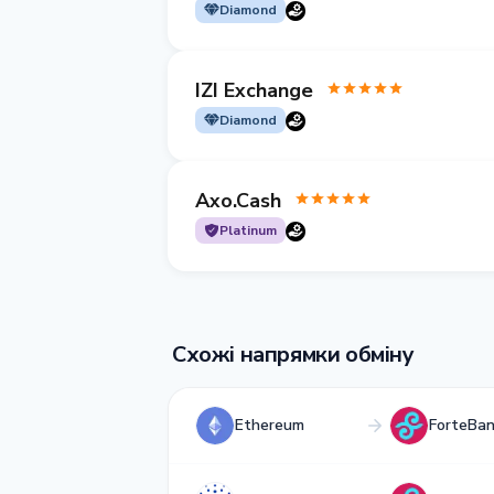
Diamond
IZI Exchange
Diamond
Axo.Cash
Platinum
Схожі напрямки обміну
Ethereum
ForteBa