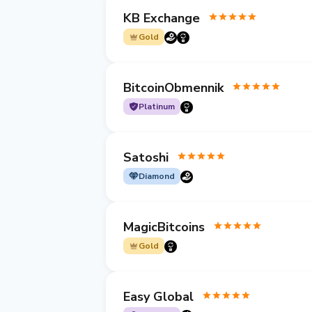
KB Exchange
Gold
BitcoinObmennik
Platinum
Satoshi
Diamond
MagicBitcoins
Gold
Easy Global