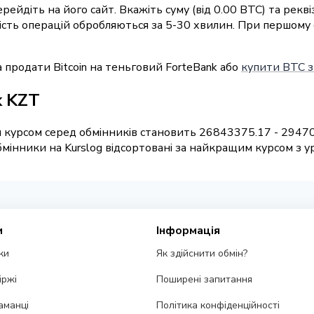
ерейдіть на його сайт. Вкажіть суму (від 0.00 BTC) та рек
ьшість операцій обробляються за 5-30 хвилин. При першому
 продати Bitcoin на теньговий ForteBank або
купити BTC з
k KZT
 курсом серед обмінників становить 26843375.17 - 29470
мінники на Kurslog відсортовані за найкращим курсом з ур
и
Інформація
ки
Як здійснити обмін?
іржі
Поширені запитання
аманці
Політика конфіденційності