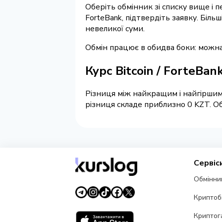
Оберіть обмінник зі списку вище і п
ForteBank, підтвердіть заявку. Біл
невеликої суми.
Обмін працює в обидва боки: можна
Курс Bitcoin / ForteBan
Різниця між найкращим і найгіршим
різниця складе приблизно 0 KZT. Об
Сервіс
Обмінни
Криптоб
Криптог