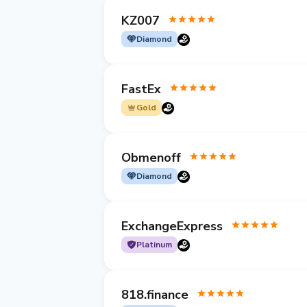
KZ007
Diamond
FastEx
Gold
Obmenoff
Diamond
ExchangeExpress
Platinum
818.finance