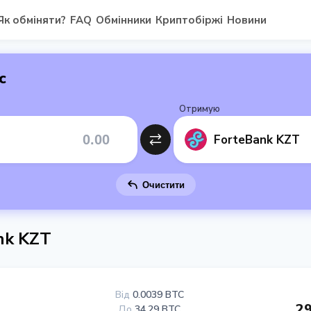
Як обміняти?
FAQ
Обмінники
Криптобіржі
Новини
с
Отримую
ForteBank KZT
Очистити
nk KZT
Від
0.0039 BTC
29
До
34.29 BTC