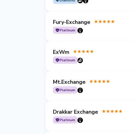
Diamond
Fury-Exchange
Platinum
ExWm
Platinum
Mt.Exchange
Platinum
Drakkar Exchange
Platinum