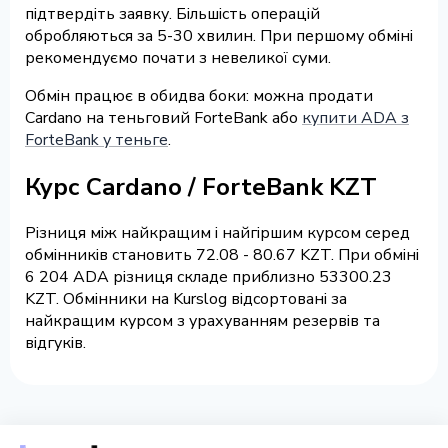
підтвердіть заявку. Більшість операцій
обробляються за 5-30 хвилин. При першому обміні
рекомендуємо почати з невеликої суми.
Обмін працює в обидва боки: можна продати
Cardano на теньговий ForteBank або
купити ADA з
ForteBank у теньге
.
Курс Cardano / ForteBank KZT
Різниця між найкращим і найгіршим курсом серед
обмінників становить 72.08 - 80.67 KZT. При обміні
6 204 ADA різниця складе приблизно 53300.23
KZT. Обмінники на Kurslog відсортовані за
найкращим курсом з урахуванням резервів та
відгуків.