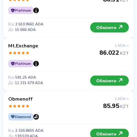
KZT
Platinum
Від
2 610.9661 ADA
Обміняти
До
15 666 ADA
Mt.Exchange
1 ADA =
86.022
KZT
Platinum
Від
581.25 ADA
Обміняти
До
11 231 679 ADA
Obmenoff
1 ADA =
85.95
KZT
Diamond
Від
2 326.8655 ADA
Обміняти
До
139 539 ADA