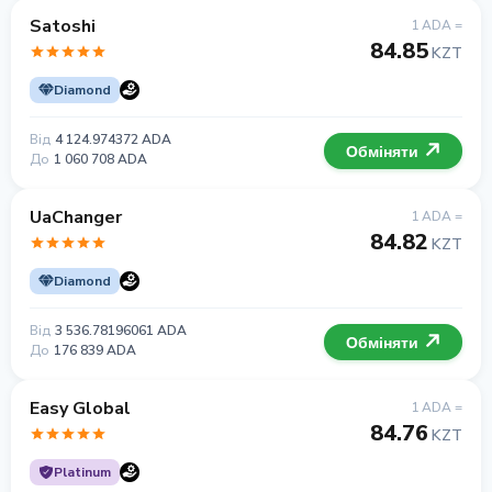
Satoshi
1 ADA =
84.85
KZT
Diamond
Від
4 124.974372 ADA
Обміняти
До
1 060 708 ADA
UaChanger
1 ADA =
84.82
KZT
Diamond
Від
3 536.78196061 ADA
Обміняти
До
176 839 ADA
Easy Global
1 ADA =
84.76
KZT
Platinum