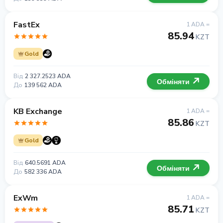
FastEx
1 ADA =
85.94
KZT
Gold
Від
2 327.2523 ADA
Обміняти
До
139 562 ADA
KB Exchange
1 ADA =
85.86
KZT
Gold
Від
640.5691 ADA
Обміняти
До
582 336 ADA
ExWm
1 ADA =
85.71
KZT