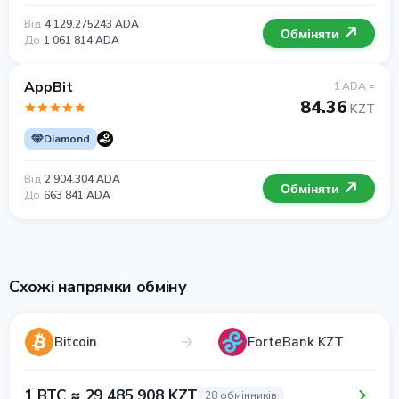
Від
4 129.275243 ADA
Обміняти
До
1 061 814 ADA
AppBit
1 ADA =
84.36
KZT
Diamond
Від
2 904.304 ADA
Обміняти
До
663 841 ADA
Схожі напрямки обміну
Bitcoin
ForteBank KZT
1 BTC ≈ 29 485 908 KZT
28 обмінників