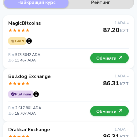
Найкращий курс
Рейтинг
MagicBitcoins
1 ADA =
87.20
KZT
Gold
Від
573.3642 ADA
Обміняти
До
11 467 ADA
Bulldog Exchange
1 ADA =
86.31
KZT
Platinum
Від
2 617.801 ADA
Обміняти
До
15 707 ADA
Drakkar Exchange
1 ADA =
86.31