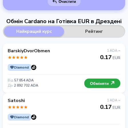
Очистити
Обмін Cardano на Готівка EUR в Дрездені
Найкращий курс
Рейтинг
BarskiyDvorObmen
1 ADA =
0.17
EUR
Diamond
Від
57 854 ADA
Обміняти
До
2 892 702 ADA
Satoshi
1 ADA =
0.17
EUR
Diamond