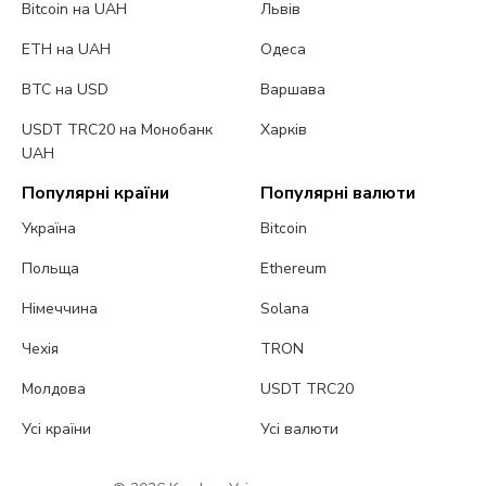
Bitcoin на UAH
Львів
ETH на UAH
Одеса
BTC на USD
Варшава
USDT TRC20 на Монобанк
Харків
UAH
Популярні країни
Популярні валюти
Україна
Bitcoin
Польща
Ethereum
Німеччина
Solana
Чехія
TRON
Молдова
USDT TRC20
Усі країни
Усі валюти