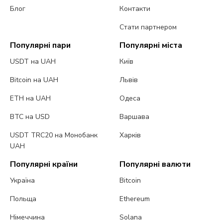
Блог
Контакти
Стати партнером
Популярні пари
Популярні міста
USDT на UAH
Київ
Bitcoin на UAH
Львів
ETH на UAH
Одеса
BTC на USD
Варшава
USDT TRC20 на Монобанк
Харків
UAH
Популярні країни
Популярні валюти
Україна
Bitcoin
Польща
Ethereum
Німеччина
Solana