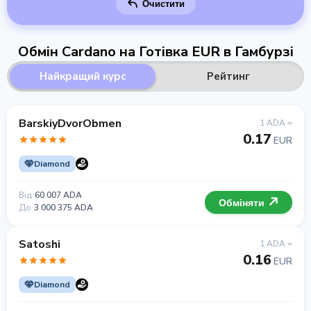
Очистити
Обмін Cardano на Готівка EUR в Гамбурзі
Найкращий курс
Рейтинг
BarskiyDvorObmen
1 ADA =
0.17
EUR
Diamond
Від
60 007 ADA
Обміняти
До
3 000 375 ADA
Satoshi
1 ADA =
0.16
EUR
Diamond