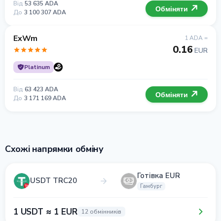
Від
53 635 ADA
Обміняти
До
3 100 307 ADA
ExWm
1 ADA =
0.16
EUR
Platinum
Від
63 423 ADA
Обміняти
До
3 171 169 ADA
Схожі напрямки обміну
Готівка EUR
USDT TRC20
Гамбург
1 USDT ≈ 1 EUR
12 обмінників