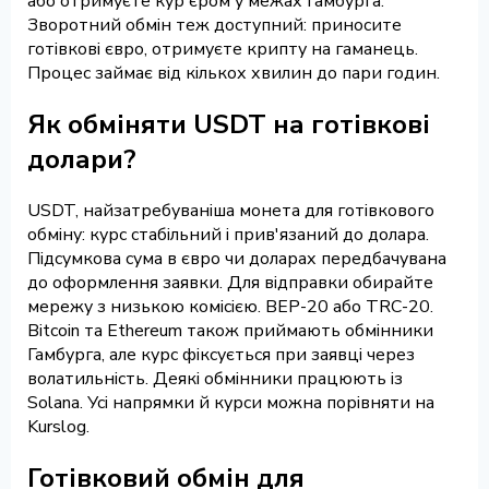
або отримуєте кур'єром у межах Гамбурга.
Зворотний обмін теж доступний: приносите
готівкові євро, отримуєте крипту на гаманець.
Процес займає від кількох хвилин до пари годин.
Як обміняти USDT на готівкові
долари?
USDT, найзатребуваніша монета для готівкового
обміну: курс стабільний і прив'язаний до долара.
Підсумкова сума в євро чи доларах передбачувана
до оформлення заявки. Для відправки обирайте
мережу з низькою комісією. BEP-20 або TRC-20.
Bitcoin та Ethereum також приймають обмінники
Гамбурга, але курс фіксується при заявці через
волатильність. Деякі обмінники працюють із
Solana. Усі напрямки й курси можна порівняти на
Kurslog.
Готівковий обмін для