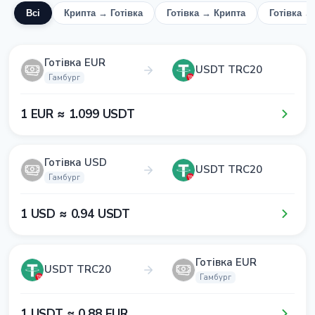
Всі
Крипта → Готівка
Готівка → Крипта
Готівка 
Готівка EUR
USDT TRC20
Гамбург
1​ EUR ≈ 1​.0​9​9​ USDT
Готівка USD
USDT TRC20
Гамбург
1​ USD ≈ 0​.9​4​ USDT
Готівка EUR
USDT TRC20
Гамбург
1​ USDT ≈ 0​.8​8​ EUR