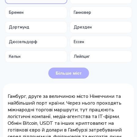
Бремен
Ганновер
Дортмунд
Дрезден
Дюссельдорф
Ессен
Кельн
Лейпциг
Більше міст
Гамбург, друге за величиною місто Німеччини та
найбільший порт країни. Через нього проходять
міжнародні торгові маршрути, тут працюють
логістичні компанії, медіа-агентства та IT-фірми.
Обмін Bitcoin, USDT та інших криптовалют на
готівкові євро й долари в Гамбурзі затребуваний
серед підприємців, фрілансерів та експатів, яким