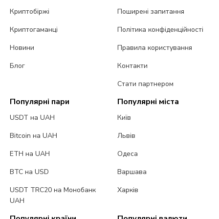
Криптобіржі
Поширені запитання
Криптогаманці
Політика конфіденційності
Новини
Правила користування
Блог
Контакти
Стати партнером
Популярні пари
Популярні міста
USDT на UAH
Київ
Bitcoin на UAH
Львів
ETH на UAH
Одеса
BTC на USD
Варшава
USDT TRC20 на Монобанк
Харків
UAH
Популярні країни
Популярні валюти