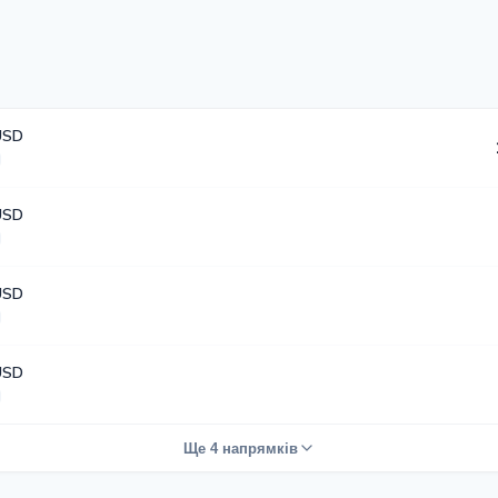
USD
USD
USD
USD
Ще 4 напрямків