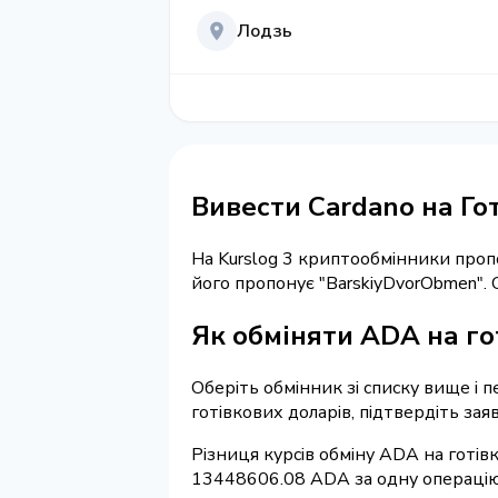
Лодзь
Вивести Cardano на Го
На Kurslog 3 криптообмінники про
його пропонує "BarskiyDvorObmen"
Як обміняти ADA на го
Оберіть обмінник зі списку вище і 
готівкових доларів, підтвердіть зая
Різниця курсів обміну ADA на готів
13448606.08 ADA за одну операцію