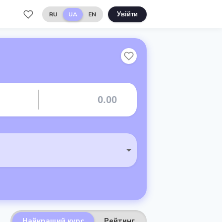
RU
UA
EN
Увійти
Найкращий курс
Рейтинг