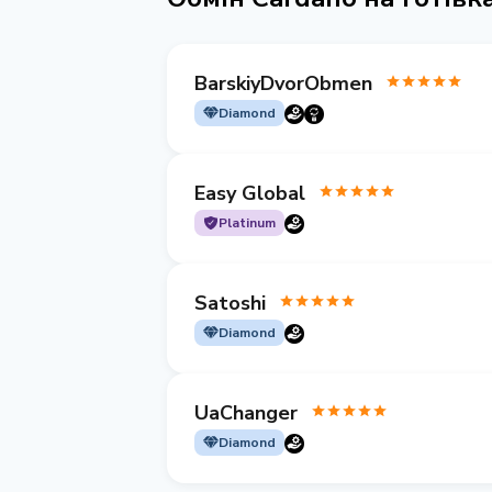
BarskiyDvorObmen
Diamond
Easy Global
Platinum
Satoshi
Diamond
UaChanger
Diamond