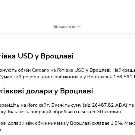
Більше міст
тівка USD у Вроцлаві
понують обмін
Cardano
на
Готівка USD
у Вроцлаві. Найкращи
. Сумарний резерв
криптообмінників у Вроцлаві
4 156 561 
тівкові долари у Вроцлаві
перейдіть на його сайт. Вкажіть суму (від 26487.82 ADA) т
вку. Більшість операцій обробляються за 5-30 хвилин.
кові долари між обмінниками у Вроцлаві складає 1.5%. Мак
.