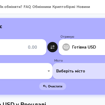
Як обміняти?
FAQ
Обмінники
Криптобіржі
Новини
с
Отримую
Готівка USD
Місто
Виберіть місто
Очистити
а USD у Вроцлаві