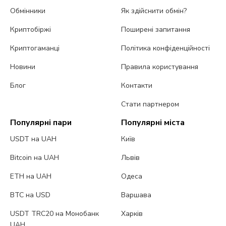
Обмінники
Як здійснити обмін?
Криптобіржі
Поширені запитання
Криптогаманці
Політика конфіденційності
Новини
Правила користування
Блог
Контакти
Стати партнером
Популярні пари
Популярні міста
USDT на UAH
Київ
Bitcoin на UAH
Львів
ETH на UAH
Одеса
BTC на USD
Варшава
USDT TRC20 на Монобанк
Харків
UAH