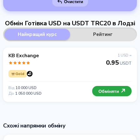
Очистити
Обмін Готівка USD на USDT TRC20 в Лодзі
Найкращий курс
Рейтинг
KB Exchange
1 USD =
0.95
USDT
Gold
Від
10 000 USD
Обміняти
До
1 050 000 USD
Схожі напрямки обміну