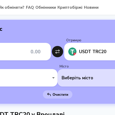
Як обміняти?
FAQ
Обмінники
Криптобіржі
Новини
с
Отримую
USDT TRC20
Місто
Виберіть місто
Очистити
SDT TRC20 у Вроцлаві