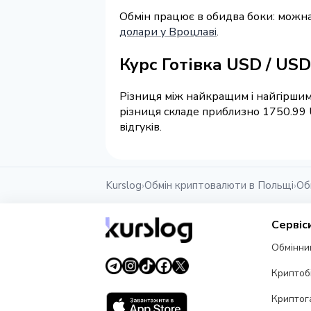
Обмін працює в обидва боки: можна
долари у Вроцлаві
.
Курс Готівка USD / US
Різниця між найкращим і найгіршим
різниця складе приблизно 1750.99 
відгуків.
Kurslog
Обмін криптовалюти в Польщі
Об
›
›
Сервіс
Обмінни
Криптоб
Криптог