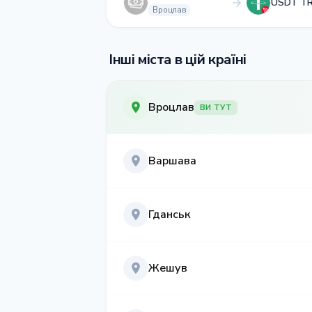
USDT T
Вроцлав
Інші міста в цій країні
Вроцлав
ВИ ТУТ
Варшава
Гданськ
Жешув