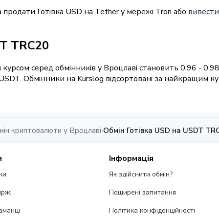
 продати Готівка USD на Tether у мережі Tron або
вивести
DT TRC20
 курсом серед обмінників у Вроцлаві становить 0.96 - 0.9
USDT. Обмінники на Kurslog відсортовані за найкращим ку
мін криптовалюти у Вроцлаві
Обмін Готівка USD на USDT TRC
›
и
Інформація
ки
Як здійснити обмін?
іржі
Поширені запитання
аманці
Політика конфіденційності