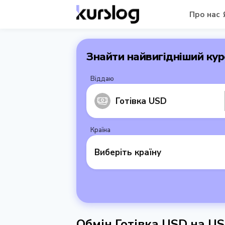
Про нас
Знайти найвигідніший кур
Віддаю
Готівка USD
Країна
Виберіть країну
Обмін Готівка USD на U