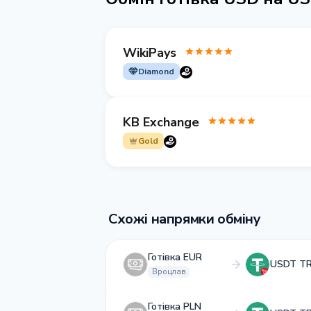
WikiPays
Diamond
KB Exchange
Gold
Схожі напрямки обміну
Готівка EUR
USDT T
Вроцлав
Готівка PLN