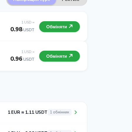
1 USD =
Обміняти
0.98
USDT
1 USD =
Обміняти
0.96
USDT
1 EUR ≈ 1.11 USDT
1 обмінник