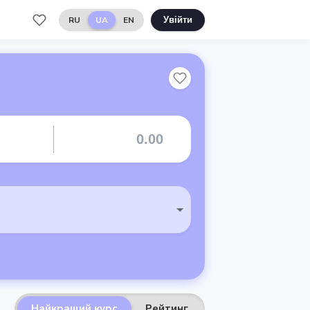
RU
UA
EN
Увійти
Найкращий курс
Рейтинг