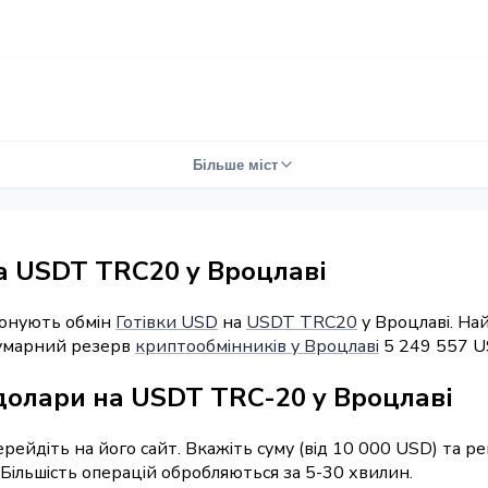
Більше міст
а USDT TRC20 у Вроцлаві
понують обмін
Готівки USD
на
USDT TRC20
у Вроцлаві. На
Сумарний резерв
криптообмінників у Вроцлаві
5 249 557 U
 долари на USDT TRC-20 у Вроцлаві
перейдіть на його сайт. Вкажіть суму (від 10 000 USD) та 
 Більшість операцій обробляються за 5-30 хвилин.