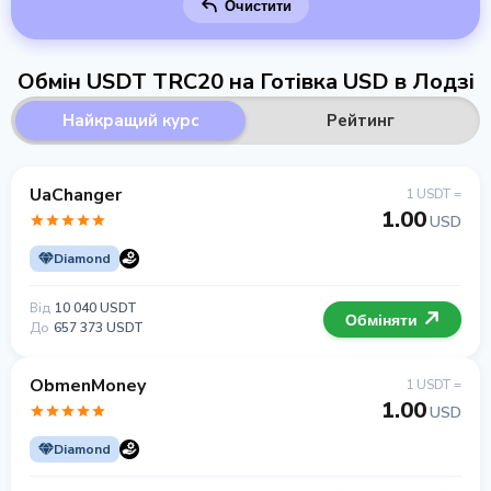
Очистити
Обмін USDT TRC20 на Готівка USD в Лодзі
Найкращий курс
Рейтинг
UaChanger
1 USDT =
1.00
USD
Diamond
Від
10 040 USDT
Обміняти
До
657 373 USDT
ObmenMoney
1 USDT =
1.00
USD
Diamond