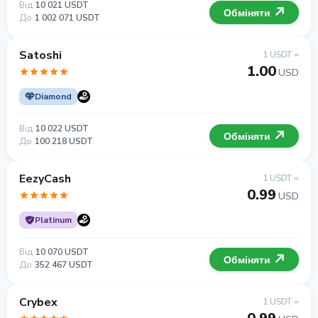
Від
10 021 USDT
Обміняти
До
1 002 071 USDT
Satoshi
1 USDT =
1.00
USD
Diamond
Від
10 022 USDT
Обміняти
До
100 218 USDT
EezyCash
1 USDT =
0.99
USD
Platinum
Від
10 070 USDT
Обміняти
До
352 467 USDT
Crybex
1 USDT =