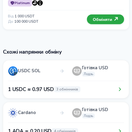
Platinum
Від
1 000 USDT
Обміняти
До
100 000 USDT
Схожі напрямки обміну
Готівка USD
USDC SOL
Лодзь
1 USDC ≈ 0.97 USD
3 обмінників
Готівка USD
Cardano
Лодзь
1 ADA ≈ 0.20 USD
4 обмінників