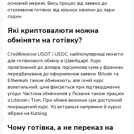
основній мережі. Весь процес від заявки до
отримання готівки, від кількох хвилин до пари
годин.
Які криптовалюти можна
обміняти на готівку?
Стейблкоїни USDT і USDC, найпопулярніші монети
для готівкового обміну в Швейцарії. Курс
прив'язаний до долара, підсумкова сума у франках
передбачувана до оформлення заявки. Bitcoin та
Ethereum також обмінюють, але їхній курс
волатильний, ціна фіксується при підтвердженні
угоди. Частина обмінників у Лозанні також працює
з Litecoin і Tron. При обміні великих сум доступний
покращений курс. Усі актуальні напрямки й курси
зібрані на Kurslog.
Чому готівка, а не переказ на