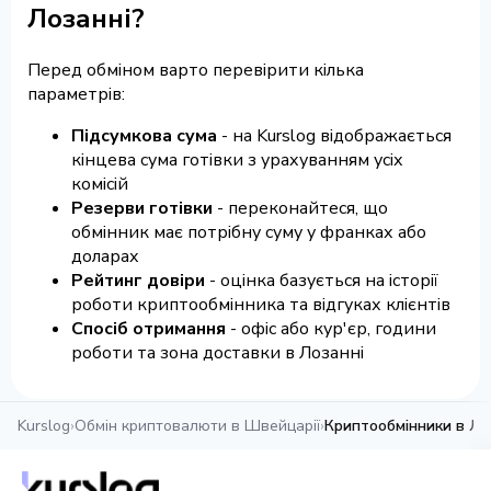
Лозанні?
Перед обміном варто перевірити кілька
параметрів:
Підсумкова сума
- на Kurslog відображається
кінцева сума готівки з урахуванням усіх
комісій
Резерви готівки
- переконайтеся, що
обмінник має потрібну суму у франках або
доларах
Рейтинг довіри
- оцінка базується на історії
роботи криптообмінника та відгуках клієнтів
Спосіб отримання
- офіс або кур'єр, години
роботи та зона доставки в Лозанні
Kurslog
›
Обмін криптовалюти в Швейцарії
›
Криптообмінники в Ло