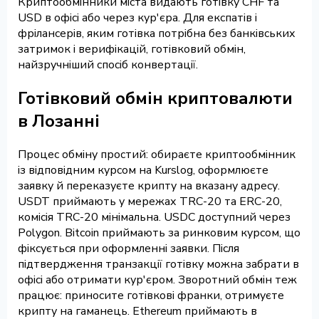
Криптообмінники міста видають готівку CHF та
USD в офісі або через кур'єра. Для експатів і
фрілансерів, яким готівка потрібна без банківських
затримок і верифікацій, готівковий обмін,
найзручніший спосіб конвертації.
Готівковий обмін криптовалюти
в Лозанні
Процес обміну простий: обираєте криптообмінник
із відповідним курсом на Kurslog, оформлюєте
заявку й переказуєте крипту на вказану адресу.
USDT приймають у мережах TRC-20 та ERC-20,
комісія TRC-20 мінімальна. USDC доступний через
Polygon. Bitcoin приймають за ринковим курсом, що
фіксується при оформленні заявки. Після
підтвердження транзакції готівку можна забрати в
офісі або отримати кур'єром. Зворотний обмін теж
працює: приносите готівкові франки, отримуєте
крипту на гаманець. Ethereum приймають в