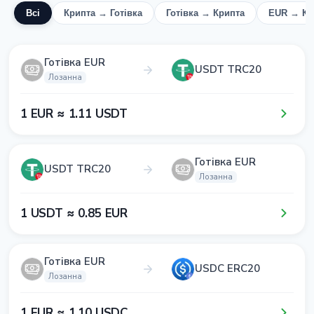
Всі
Крипта → Готівка
Готівка → Крипта
EUR → Кр
Готівка EUR
USDT TRC20
Лозанна
1​ EUR ≈ 1​.1​1​ USDT
Готівка EUR
USDT TRC20
Лозанна
1​ USDT ≈ 0​.8​5​ EUR
Готівка EUR
USDC ERC20
Лозанна
1​ EUR ≈ 1​.1​0​ USDC