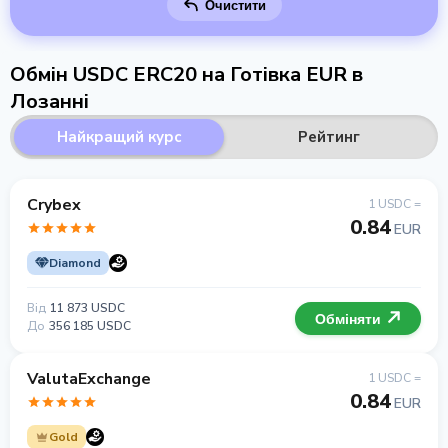
Очистити
Обмін USDC ERC20 на Готівка EUR в
Лозанні
Найкращий курс
Рейтинг
Crybex
1 USDC =
0.84
EUR
Diamond
Від
11 873 USDC
Обміняти
До
356 185 USDC
ValutaExchange
1 USDC =
0.84
EUR
Gold