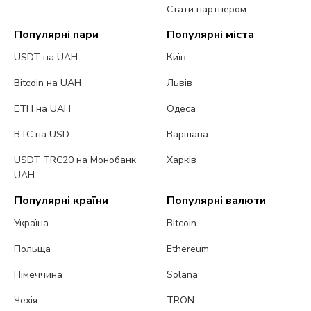
Стати партнером
Популярні пари
Популярні міста
USDT на UAH
Київ
Bitcoin на UAH
Львів
ETH на UAH
Одеса
BTC на USD
Варшава
USDT TRC20 на Монобанк
Харків
UAH
Популярні країни
Популярні валюти
Україна
Bitcoin
Польща
Ethereum
Німеччина
Solana
Чехія
TRON