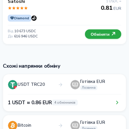
Satoshi
1 USDC =
0.81
EUR
Diamond
Від
10 673 USDC
Обміняти
До
616 946 USDC
Схожі напрямки обміну
Готівка EUR
USDT TRC20
Лозанна
1 USDT ≈ 0.86 EUR
4 обмінників
Готівка EUR
Bitcoin
Лозанна