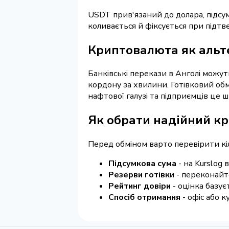
USDT прив'язаний до долара, підсум
коливається й фіксується при підтве
Криптовалюта як альте
Банківські перекази в Анголі можут
кордону за хвилини. Готівковий обмі
нафтової галузі та підприємців це 
Як обрати надійний кр
Перед обміном варто перевірити кі
Підсумкова сума
- на Kurslog 
Резерви готівки
- переконайте
Рейтинг довіри
- оцінка базує
Спосіб отримання
- офіс або к