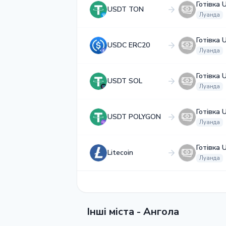
Готівка 
USDT TON
Луанда
Готівка 
USDC ERC20
Луанда
Готівка 
USDT SOL
Луанда
Готівка 
USDT POLYGON
Луанда
Готівка 
Litecoin
Луанда
Інші міста - Ангола