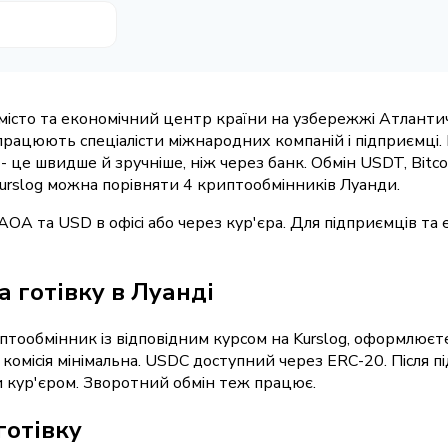
місто та економічний центр країни на узбережжі Атлантич
 працюють спеціалісти міжнародних компаній і підприємці
 це швидше й зручніше, ніж через банк. Обмін USDT, Bitcoi
Kurslog можна порівняти 4 криптообмінників Луанди.
A та USD в офісі або через кур'єра. Для підприємців та е
 готівку в Луанді
тообмінник із відповідним курсом на Kurslog, оформлюєте
омісія мінімальна. USDC доступний через ERC-20. Після п
и кур'єром. Зворотний обмін теж працює.
готівку