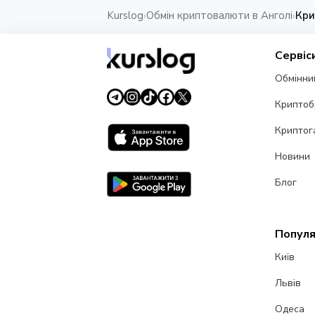
Kurslog
Обмін криптовалюти в Анголі
Кри
›
›
Сервіс
Обмінни
Криптоб
Криптог
Новини
Блог
Популя
Київ
Львів
Одеса