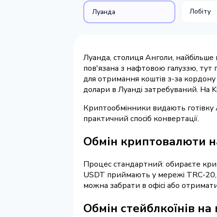
Лобіту
Луанда
Луанда, столиця Анголи, найбільше 
пов'язана з нафтовою галуззю, тут
для отримання коштів з-за кордону -
долари в Луанді затребуваний. На 
Криптообмінники видають готівку AO
практичний спосіб конвертації.
Обмін криптовалюти на
Процес стандартний: обираєте крип
USDT приймають у мережі TRC-20, к
можна забрати в офісі або отримат
Обмін стейблкоїнів на 