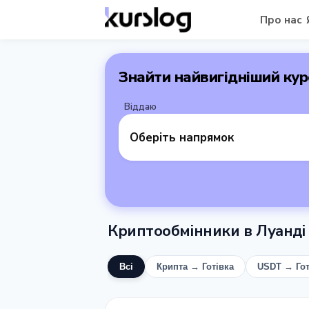
Про нас
Знайти найвигідніший кур
Віддаю
Оберіть напрямок
Криптообмінники в Луанді
Всі
Крипта → Готівка
USDT → Гот