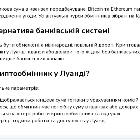
кова сума в кванзах передбачувана. Bitcoin та Ethereum т
рдженні угоди. Усі актуальні курси обмінників зібрані на Ku
рнатива банківській системі
ь бути обмежені, а міжнародні, повільні й дорогі. Криптов
н у Луанді, кванзи або долари того ж дня, без банківських
швидше банківських каналів.
иптообмінник у Луанді?
лька параметрів:
відображається кінцева сума готівки з урахуванням комісій
ся, що обмінник має потрібну суму в кванзах або доларах
ться на історії роботи криптообмінника та відгуках
ур'єр, години роботи та доступність у Луанді