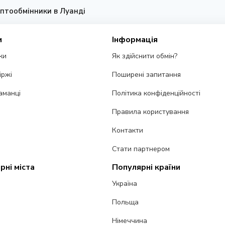
птообмінники в Луанді
и
Інформація
ки
Як здійснити обмін?
іржі
Поширені запитання
аманці
Політика конфіденційності
Правила користування
Контакти
Стати партнером
рні міста
Популярні країни
Україна
Польща
Німеччина