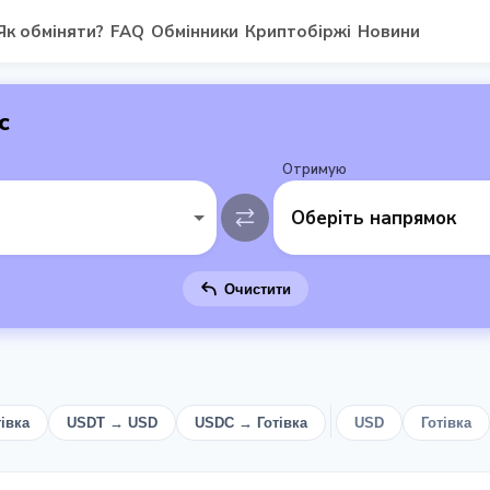
Як обміняти?
FAQ
Обмінники
Криптобіржі
Новини
с
Отримую
Оберіть напрямок
Очистити
івка
USDT → USD
USDC → Готівка
USD
Готівка