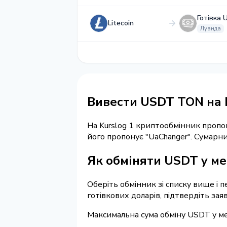
Готівка 
Litecoin
Луанда
Вивести USDT TON на Г
На Kurslog 1 криптообмінник пропо
його пропонує "UaChanger". Сумарн
Як обміняти USDT у ме
Оберіть обмінник зі списку вище і 
готівкових доларів, підтвердіть зая
Максимальна сума обміну USDT у ме