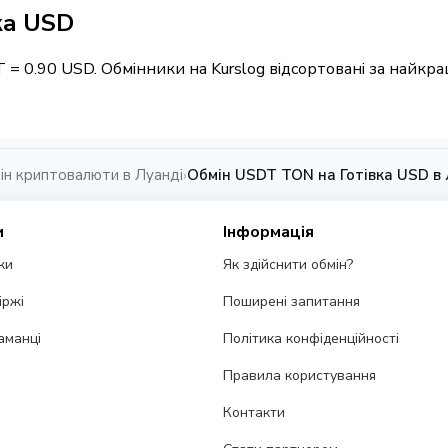
ка USD
T = 0.90 USD. Обмінники на Kurslog відсортовані за найк
ін криптовалюти в Луанді
Обмін USDT TON на Готівка USD в 
›
и
Інформація
ки
Як здійснити обмін?
іржі
Поширені запитання
аманці
Політика конфіденційності
Правила користування
Контакти