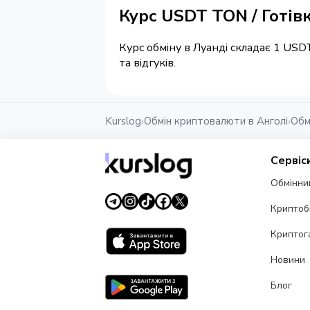
Курс USDT TON / Готів
Курс обміну в Луанді складає 1 USD
та відгуків.
Kurslog
Обмін криптовалюти в Анголі
Обм
›
›
Сервіс
Обмінни
Криптоб
Криптог
Новини
Блог