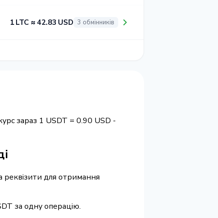
1 LTC ≈ 42.83 USD
3 обмінників
урс зараз 1 USDT = 0.90 USD -
ді
та реквізити для отримання
SDT за одну операцію.