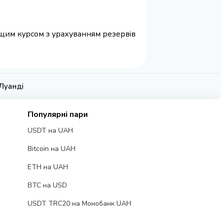
ращим курсом з урахуванням резервів
Луанді
Популярні пари
USDT на UAH
Bitcoin на UAH
ETH на UAH
BTC на USD
USDT TRC20 на Монобанк UAH