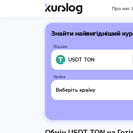
Про нас
Знайти найвигідніший кур
Віддаю
USDT TON
Країна
Виберіть країну
Обмін USDT TON на Готі