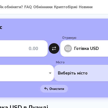
Як обміняти?
FAQ
Обмінники
Криптобіржі
Новини
с
Отримую
Готівка USD
Місто
Виберіть місто
Очистити
вка USD в Луанді