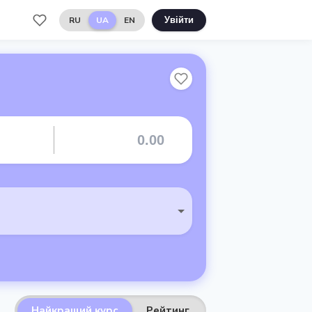
RU
UA
EN
Увійти
Найкращий курс
Рейтинг