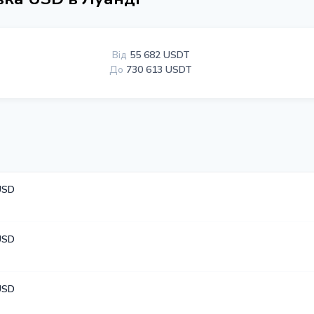
Від
55 682 USDT
До
730 613 USDT
USD
USD
USD