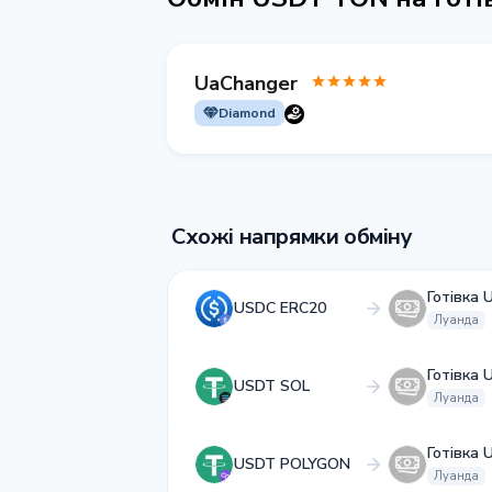
UaChanger
Diamond
Схожі напрямки обміну
Готівка 
USDC ERC20
Луанда
Готівка 
USDT SOL
Луанда
Готівка 
USDT POLYGON
Луанда