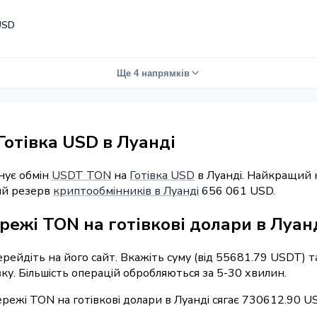
USD
Ще 4 напрямків
отівка USD в Луанді
нує обмін
USDT TON
на
Готівка USD
в Луанді. Найкращий к
ий резерв
криптообмінників в Луанді
656 061 USD.
режі TON на готівкові долари в Луан
перейдіть на його сайт. Вкажіть суму (від 55681.79 USDT) 
вку. Більшість операцій обробляються за 5-30 хвилин.
режі TON на готівкові долари в Луанді сягає 730612.90 U