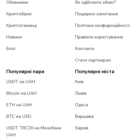
Обмінники
Як здійснити обмін?
Криптобіржі
Поширені запитання
Криптогаманці
Політика конфіденційності
Новини
Правила користування
Блог
Контакти
Стати партнером
Популярні пари
Популярні міста
USDT на UAH
Київ
Bitcoin на UAH
Львів
ETH на UAH
Одеса
BTC на USD
Варшава
USDT TRC20 на Монобанк
Харків
UAH