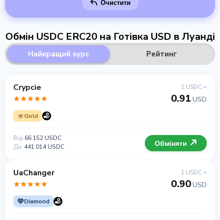
Очистити
Обмін USDC ERC20 на Готівка USD в Луанді
Найкращий курс
Рейтинг
Crypcie
1 USDC =
0.91
USD
Gold
Від
66 152 USDC
Обміняти
До
441 014 USDC
UaChanger
1 USDC =
0.90
USD
Diamond