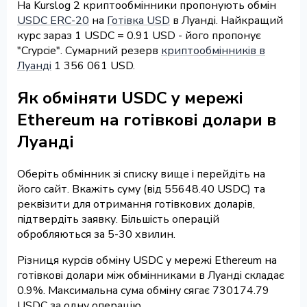
На Kurslog 2 криптообмінники пропонують обмін
USDC ERC-20
на
Готівка USD
в Луанді. Найкращий
курс зараз 1 USDC = 0.91 USD - його пропонує
"Crypcie". Сумарний резерв
криптообмінників в
Луанді
1 356 061 USD.
Як обміняти USDC у мережі
Ethereum на готівкові долари в
Луанді
Оберіть обмінник зі списку вище і перейдіть на
його сайт. Вкажіть суму (від 55648.40 USDC) та
реквізити для отримання готівкових доларів,
підтвердіть заявку. Більшість операцій
обробляються за 5-30 хвилин.
Різниця курсів обміну USDC у мережі Ethereum на
готівкові долари між обмінниками в Луанді складає
0.9%. Максимальна сума обміну сягає 730174.79
USDC за одну операцію.